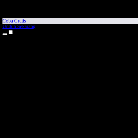
Coba Gratis
Unduh Sekarang
Produk
Teks ke Suara
Aplikasi iPhone & iPad
Aplikasi Android
Ekstensi Chrome
Ekstensi Edge
Aplikasi Web
Aplikasi Mac
Aplikasi Windows