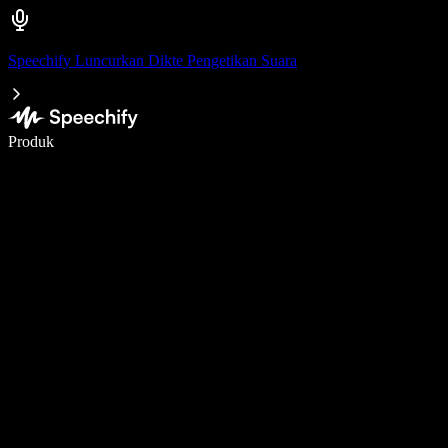
Speechify Luncurkan Dikte Pengetikan Suara
Menulis 5× lebih cepat dengan dikte suara
Produk
Pelajari lebih lanjut