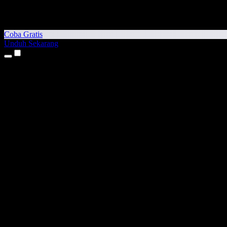
Coba Gratis
Unduh Sekarang
Produk
Teks ke Suara
Aplikasi iPhone & iPad
Aplikasi Android
Ekstensi Chrome
Ekstensi Edge
Aplikasi Web
Aplikasi Mac
Aplikasi Windows