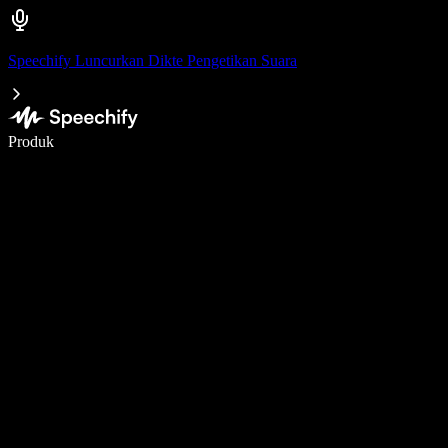
Speechify Luncurkan Dikte Pengetikan Suara
Menulis 5× lebih cepat dengan dikte suara
Produk
Pelajari lebih lanjut