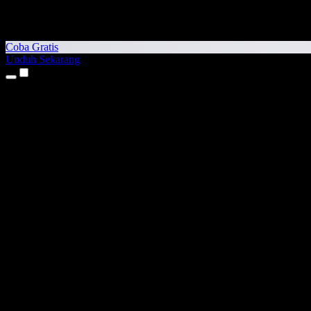
Coba Gratis
Unduh Sekarang
Produk
Teks ke Suara
Aplikasi iPhone & iPad
Aplikasi Android
Ekstensi Chrome
Ekstensi Edge
Aplikasi Web
Aplikasi Mac
Aplikasi Windows