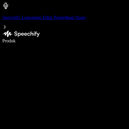
Speechify Luncurkan Dikte Pengetikan Suara
Menulis 5× lebih cepat dengan dikte suara
Produk
Pelajari lebih lanjut