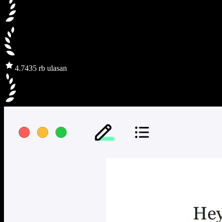
4.7
435 rb ulasan