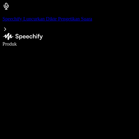
Speechify Luncurkan Dikte Pengetikan Suara
Menulis 5× lebih cepat dengan dikte suara
Produk
Pelajari lebih lanjut