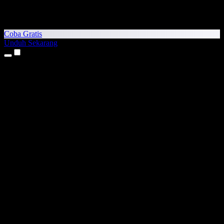
Coba Gratis
Unduh Sekarang
Produk
Teks ke Suara
Aplikasi iPhone & iPad
Aplikasi Android
Ekstensi Chrome
Ekstensi Edge
Aplikasi Web
Aplikasi Mac
Aplikasi Windows