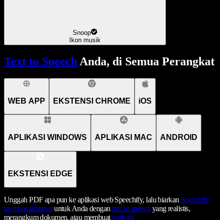
Snoop
Ikon musik
Text to Speech
Anda, di Semua Perangkat
WEB APP
EKSTENSI CHROME
iOS
APLIKASI WINDOWS
APLIKASI MAC
ANDROID
EKSTENSI EDGE
Unggah PDF apa pun ke aplikasi web Speechify, lalu biarkan
Speechify
membacakannya
untuk Anda dengan
text to speech
yang realistis,
merangkum dokumen, atau membuat
podcast