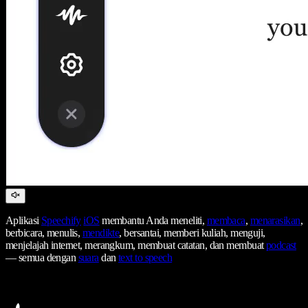
Aplikasi
Speechify
iOS
membantu Anda meneliti,
membaca
,
menarasikan
,
berbicara, menulis,
mendikte
, bersantai, memberi kuliah, menguji,
menjelajah internet, merangkum, membuat catatan, dan membuat
podcast
— semua dengan
suara
dan
text to speech