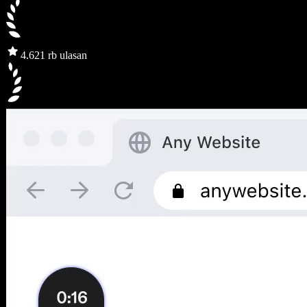
4.6
21 rb ulasan