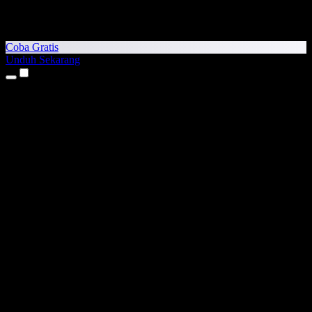
Coba Gratis
Unduh Sekarang
Produk
Teks ke Suara
Aplikasi iPhone & iPad
Aplikasi Android
Ekstensi Chrome
Ekstensi Edge
Aplikasi Web
Aplikasi Mac
Aplikasi Windows