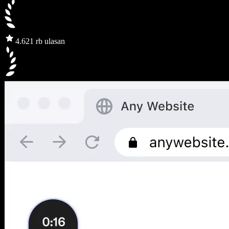
4.6
21 rb ulasan