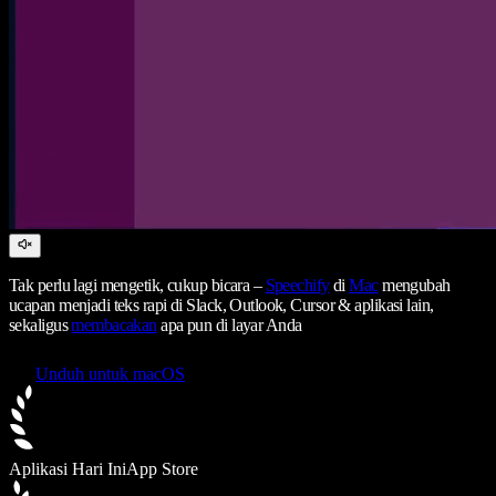
Tak perlu lagi mengetik, cukup bicara –
Speechify
di
Mac
mengubah
ucapan menjadi teks rapi di Slack, Outlook, Cursor & aplikasi lain,
sekaligus
membacakan
apa pun di layar Anda
Unduh untuk macOS
Aplikasi Hari Ini
App Store