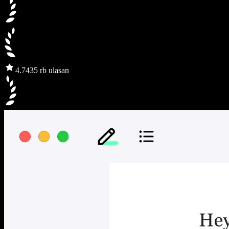
4.7
435 rb ulasan