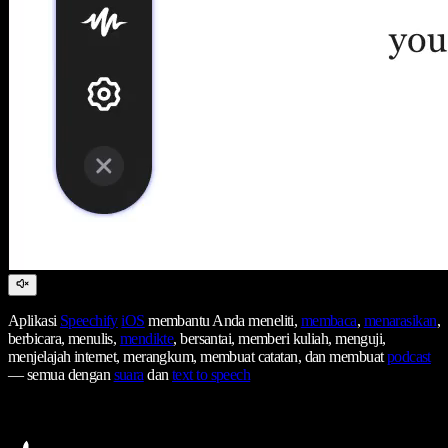
Aplikasi
Speechify
iOS
membantu Anda meneliti,
membaca
,
menarasikan
,
berbicara, menulis,
mendikte
, bersantai, memberi kuliah, menguji,
menjelajah internet, merangkum, membuat catatan, dan membuat
podcast
— semua dengan
suara
dan
text to speech