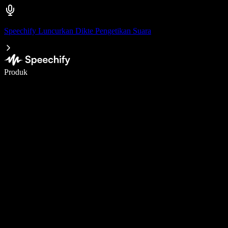
Speechify Luncurkan Dikte Pengetikan Suara
Menulis 5× lebih cepat dengan dikte suara
Produk
Pelajari lebih lanjut