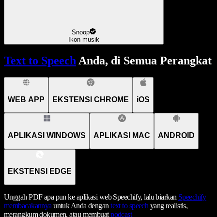
Snoop
Ikon musik
Text to Speech
Anda, di Semua Perangkat
WEB APP
EKSTENSI CHROME
iOS
APLIKASI WINDOWS
APLIKASI MAC
ANDROID
EKSTENSI EDGE
Unggah PDF apa pun ke aplikasi web Speechify, lalu biarkan
Speechify
membacakannya
untuk Anda dengan
text to speech
yang realistis,
merangkum dokumen, atau membuat
podcast