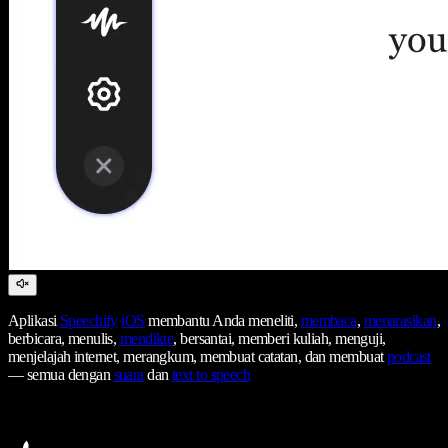
Aplikasi
Speechify
iOS
membantu Anda meneliti,
membaca
,
menarasikan
,
berbicara, menulis,
mendikte
, bersantai, memberi kuliah, menguji,
menjelajah internet, merangkum, membuat catatan, dan membuat
podcast
— semua dengan
suara
dan
text to speech