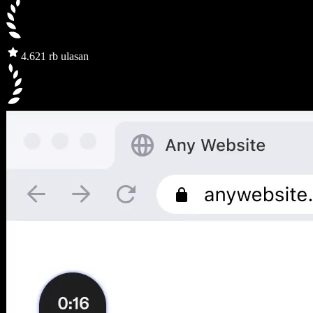
4.6
21 rb ulasan