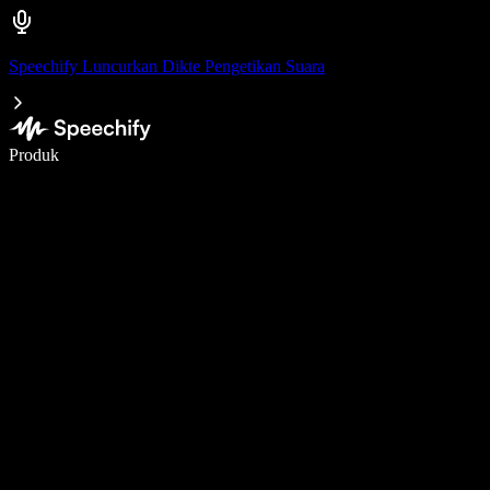
Speechify Luncurkan Dikte Pengetikan Suara
Menulis 5× lebih cepat dengan dikte suara
Produk
Pelajari lebih lanjut