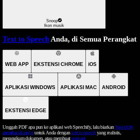
Snoop
Ikon musik
Text to Speech
Anda, di Semua Perangkat
WEB APP
EKSTENSI CHROME
iOS
APLIKASI WINDOWS
APLIKASI MAC
ANDROID
EKSTENSI EDGE
Unggah PDF apa pun ke aplikasi web Speechify, lalu biarkan
Speechify
membacakannya
untuk Anda dengan
text to speech
yang realistis,
merangkum dokumen, atau membuat
podcast