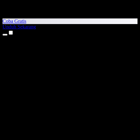
Coba Gratis
Unduh Sekarang
Produk
Teks ke Suara
Aplikasi iPhone & iPad
Aplikasi Android
Ekstensi Chrome
Ekstensi Edge
Aplikasi Web
Aplikasi Mac
Aplikasi Windows