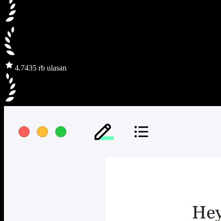
4.7
435 rb ulasan