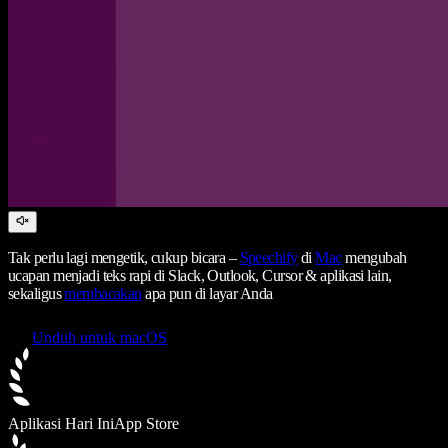
Tak perlu lagi mengetik, cukup bicara –
Speechify
di
Mac
mengubah
ucapan menjadi teks rapi di Slack, Outlook, Cursor & aplikasi lain,
sekaligus
membacakan
apa pun di layar Anda
Unduh untuk macOS
Aplikasi Hari Ini
App Store