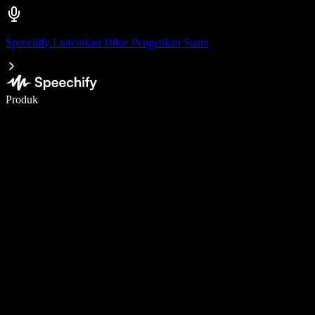
Speechify Luncurkan Dikte Pengetikan Suara
Menulis 5× lebih cepat dengan dikte suara
Produk
Pelajari lebih lanjut