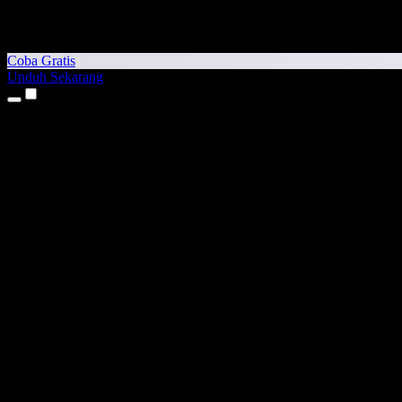
Coba Gratis
Unduh Sekarang
Produk
Teks ke Suara
Aplikasi iPhone & iPad
Aplikasi Android
Ekstensi Chrome
Ekstensi Edge
Aplikasi Web
Aplikasi Mac
Aplikasi Windows