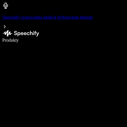
Speechify wprowadza funkcję dyktowania głosem
Pisz 5× szybciej dzięki dyktowaniu głosowemu
Produkty
Dowiedz się więcej