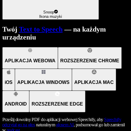
Snoop
Ikona muzyki
Twój
Text to Speech
— na każdym
urządzeniu
APLIKACJA WEBOWA
ROZSZERZENIE CHROME
iOS
APLIKACJA WINDOWS
APLIKACJA MAC
ANDROID
ROZSZERZENIE EDGE
Prześlij dowolny PDF do aplikacji webowej Speechify, aby
Speechify
odczytał go na głos
naturalnym
głosem AI
, podsumował go lub zamienił
w
podcast