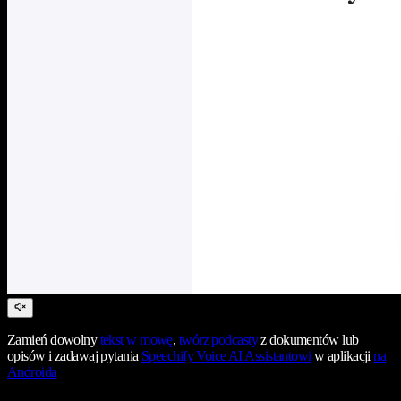
Zamień dowolny
tekst w mowę
,
twórz podcasty
z dokumentów lub
opisów i zadawaj pytania
Speechify Voice AI Assistantowi
w aplikacji
na
Androida