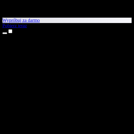
Wypróbuj za darmo
Pobierz teraz
Produkty
Tekst na mowę
Aplikacje na iPhone’a i iPada
Aplikacja na Androida
Rozszerzenie do Chrome
Rozszerzenie do Edge
Aplikacja webowa
Aplikacja na Maca
Aplikacja na Windows