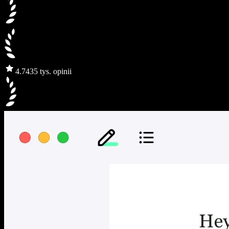
4.7
435 tys. opinii