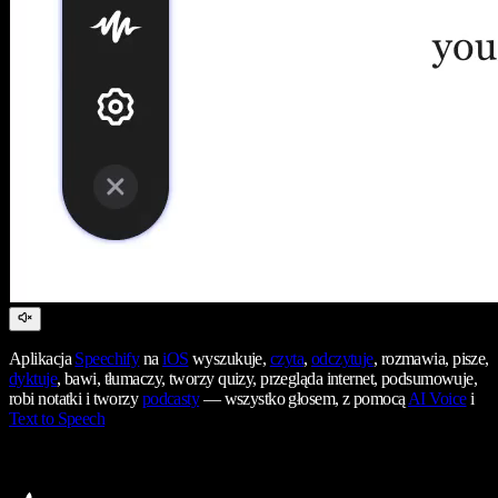
Aplikacja
Speechify
na
iOS
wyszukuje,
czyta
,
odczytuje
, rozmawia, pisze,
dyktuje
, bawi, tłumaczy, tworzy quizy, przegląda internet, podsumowuje,
robi notatki i tworzy
podcasty
— wszystko głosem, z pomocą
AI Voice
i
Text to Speech