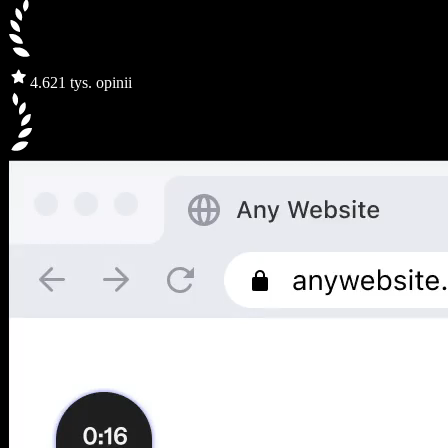
4.6
21 tys. opinii