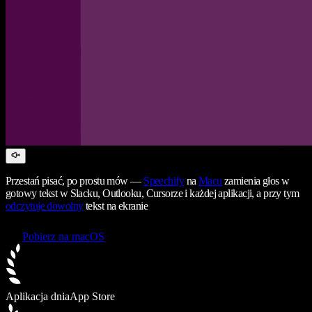
Przestań pisać, po prostu mów —
Speechify
na
Macu
zamienia głos w
gotowy tekst w Slacku, Outlooku, Cursorze i każdej aplikacji, a przy tym
odczytuje dowolny
tekst na ekranie
Pobierz na macOS
Aplikacja dnia
App Store