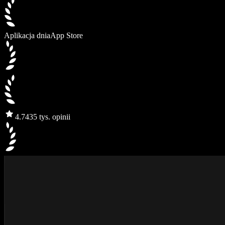
Aplikacja dnia
App Store
4.7
435 tys. opinii