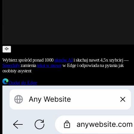
Wybierz spośród ponad 1000
głosów AI
i słuchaj nawet 4,5x szybciej —
Speechify
zamienia
tekst w mowę
w Edge i odpowiada na pytania jak
osobisty asystent
Dodaj do Edge