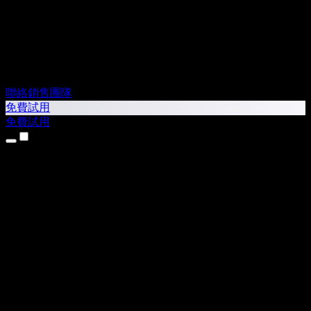
聯絡銷售團隊
免費試用
免費試用
產品
文字轉語音
iPhone 和 iPad App
Android App
Chrome 擴充功能
Edge 擴充功能