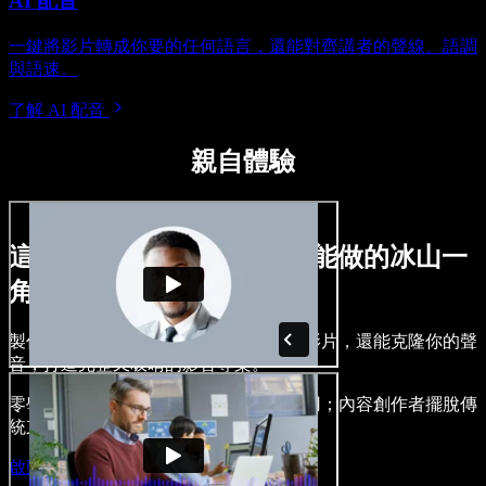
AI 配音
一鍵將影片轉成你要的任何語言，還能對齊講者的聲線、語調
與語速。
了解 AI 配音
親自體驗
這只是用 Speechify Studio 能做的冰山一
角。
製作旁白、加入免版權的圖像、音訊與影片，還能克隆你的聲
音，打造完整又吸睛的影音專案。
零學習門檻，所有功能皆可在瀏覽器使用；內容創作者擺脫傳
統束縛，讓各種點子通通落地。
啟動 Studio