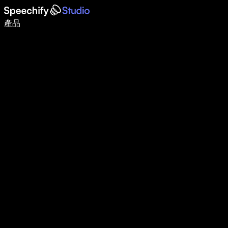
使用語音輸入，寫作速度提升 5 倍
產品
了解更多