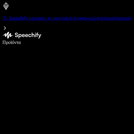
Το Speechify λανσάρει τη φωνητική πληκτρολόγηση (υπαγόρευση)
Γράψτε 5× πιο γρήγορα με φωνητική πληκτρολόγηση
Προϊόντα
Μάθετε περισσότερα