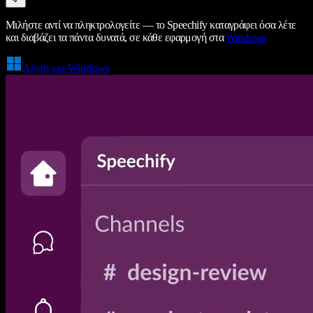
Μιλήστε αντί να πληκτρολογείτε — το Speechify καταγράφει όσα λέτε
και διαβάζει τα πάντα δυνατά, σε κάθε εφαρμογή στα
Windows
Λήψη για Windows