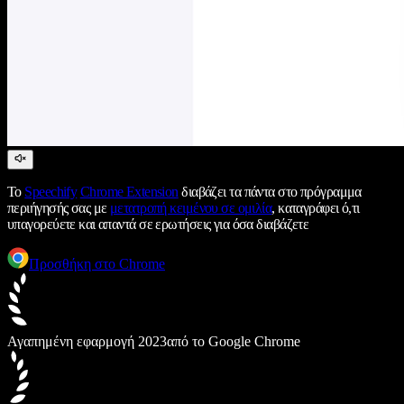
Το
Speechify
Chrome Extension
διαβάζει τα πάντα στο πρόγραμμα
περιήγησής σας με
μετατροπή κειμένου σε ομιλία
, καταγράφει ό,τι
υπαγορεύετε και απαντά σε ερωτήσεις για όσα διαβάζετε
Προσθήκη στο Chrome
Αγαπημένη εφαρμογή 2023
από το Google Chrome