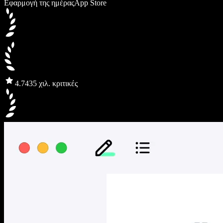
Εφαρμογή της ημέρας
App Store
4.7
435 χιλ. κριτικές