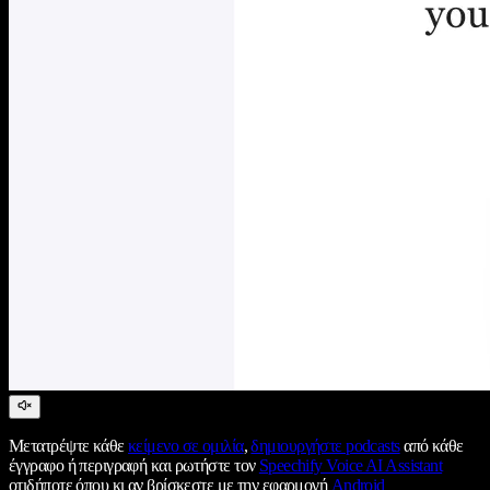
Μετατρέψτε κάθε
κείμενο σε ομιλία
,
δημιουργήστε podcasts
από κάθε
έγγραφο ή περιγραφή και ρωτήστε τον
Speechify Voice AI Assistant
οτιδήποτε όπου κι αν βρίσκεστε με την εφαρμογή
Android