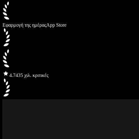
Εφαρμογή της ημέρας
App Store
4.7
435 χιλ. κριτικές