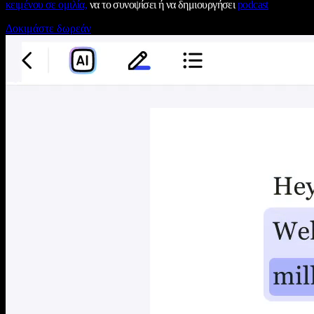
κειμένου σε ομιλία,
να το συνοψίσει ή να δημιουργήσει
podcast
Δοκιμάστε δωρεάν