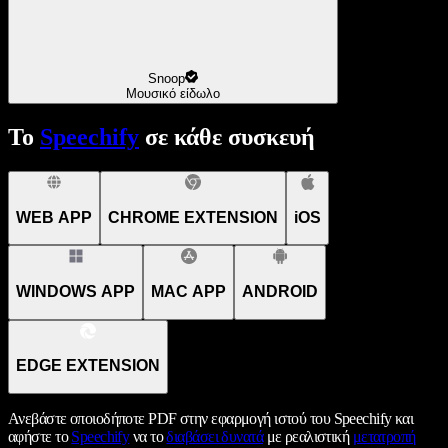
Snoop
Μουσικό είδωλο
Το
Speechify
σε κάθε συσκευή
WEB APP
CHROME EXTENSION
iOS
WINDOWS APP
MAC APP
ANDROID
EDGE EXTENSION
Ανεβάστε οποιοδήποτε PDF στην εφαρμογή ιστού του Speechify και
αφήστε το
Speechify
να το
διαβάσει δυνατά
με ρεαλιστική
μετατροπή