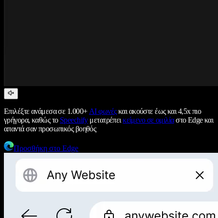
Επιλέξτε ανάμεσα σε 1.000+
AI φωνές
και ακούστε έως και 4,5x πιο
γρήγορα, καθώς το
Speechify
μετατρέπει
κείμενο σε ομιλία
στο Edge και
απαντά σαν προσωπικός βοηθός
Προσθήκη στο Edge