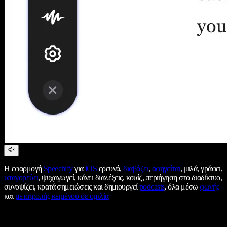
Η εφαρμογή
Speechify
για
iOS
ερευνά,
διαβάζει
,
αφηγείται
, μιλά, γράφει,
υπαγορεύει
, ψυχαγωγεί, κάνει διαλέξεις, κουίζ, περιήγηση στο διαδίκτυο,
συνοψίζει, κρατά σημειώσεις και δημιουργεί
podcasts
, όλα μέσω
φωνής
και
μετατροπής κειμένου σε ομιλία