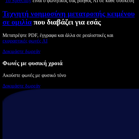
Το Speechify
είναι ο φωνητικός σας βοηθός AI σε κάθε συσκευή
Τεχνητή νοημοσύνη μετατροπής κειμένου
σε ομιλία
που διαβάζει για εσάς
Μετατρέψτε PDF, έγγραφα και άλλα σε ρεαλιστικές και
εκφραστικές
φωνές AI
Δοκιμάστε δωρεάν
Φωνές με φυσική χροιά
Ακούστε φωνές με φυσικό τόνο
Δοκιμάστε δωρεάν