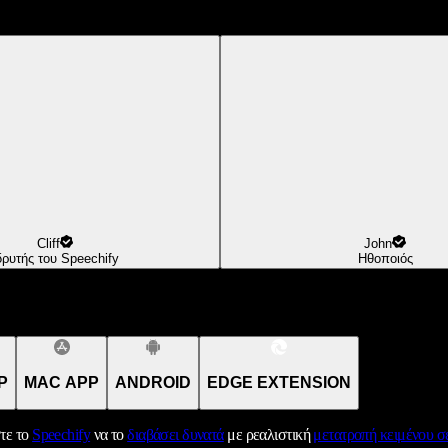
Cliff
John
δρυτής του Speechify
Ηθοποιός
P
MAC APP
ANDROID
EDGE EXTENSION
τε το
Speechify
να το
διαβάσει δυνατά
με ρεαλιστική
μετατροπή κειμένου σε