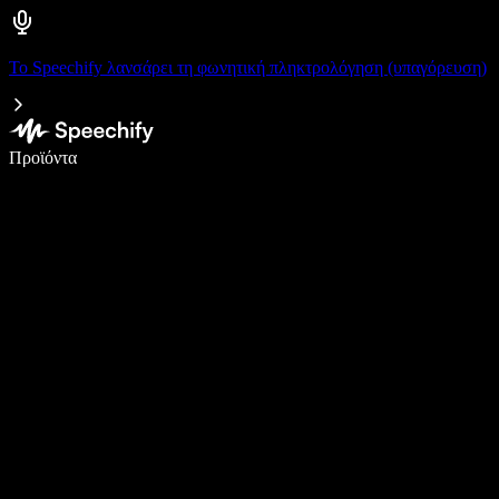
Το Speechify λανσάρει τη φωνητική πληκτρολόγηση (υπαγόρευση)
Γράψτε 5× πιο γρήγορα με φωνητική πληκτρολόγηση
Προϊόντα
Μάθετε περισσότερα