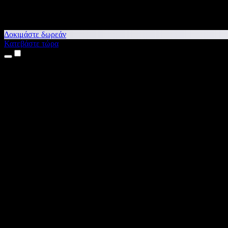
Δοκιμάστε δωρεάν
Κατεβάστε τώρα
Προϊόντα
Κείμενο σε Ομιλία
Εφαρμογές για iPhone & iPad
Εφαρμογή για Android
Επέκταση για Chrome
Επέκταση για Edge
Web εφαρμογή
Εφαρμογή για Mac
Εφαρμογή για Windows