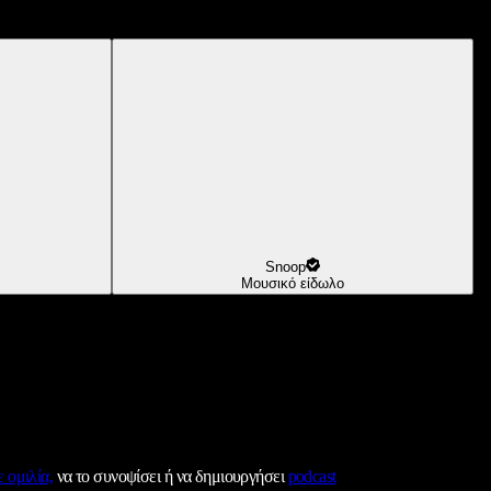
Snoop
Μουσικό είδωλο
 ομιλία,
να το συνοψίσει ή να δημιουργήσει
podcast