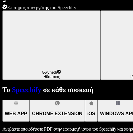
Επίσημος συνεργάτης του Speechify
Gwyneth
Ηθοποιός
Ι
Το
Speechify
σε κάθε συσκευή
WEB APP
CHROME EXTENSION
iOS
WINDOWS AP
Ανεβάστε οποιοδήποτε PDF στην εφαρμογή ιστού του Speechify και αφήσ