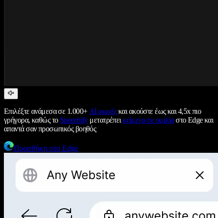
Επιλέξτε ανάμεσα σε 1.000+
AI φωνές
και ακούστε έως και 4,5x πιο
γρήγορα, καθώς το
Speechify
μετατρέπει
κείμενο σε ομιλία
στο Edge και
απαντά σαν προσωπικός βοηθός
Προσθήκη στο Edge