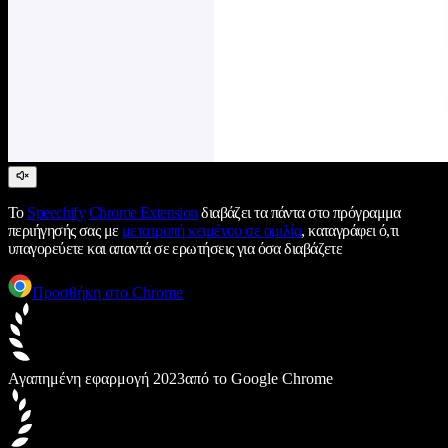
Το
Speechify
Chrome Extension
διαβάζει τα πάντα στο πρόγραμμα
περιήγησής σας με
μετατροπή κειμένου σε ομιλία
, καταγράφει ό,τι
υπαγορεύετε και απαντά σε ερωτήσεις για όσα διαβάζετε
Προσθήκη στο Chrome
Αγαπημένη εφαρμογή 2023
από το Google Chrome