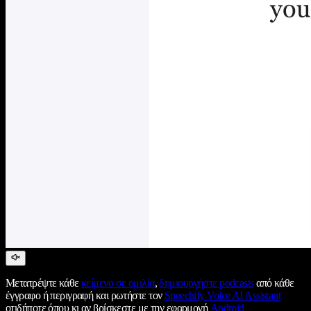
Μετατρέψτε κάθε
κείμενο σε ομιλία
,
δημιουργήστε podcasts
από κάθε
έγγραφο ή περιγραφή και ρωτήστε τον
Speechify Voice AI Assistant
οτιδήποτε όπου κι αν βρίσκεστε με την εφαρμογή
Android