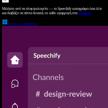
Μιλήστε αντί να πληκτρολογείτε — το Speechify καταγράφει όσα λέτε
και διαβάζει τα πάντα δυνατά, σε κάθε εφαρμογή στα
Windows
Λήψη για Windows