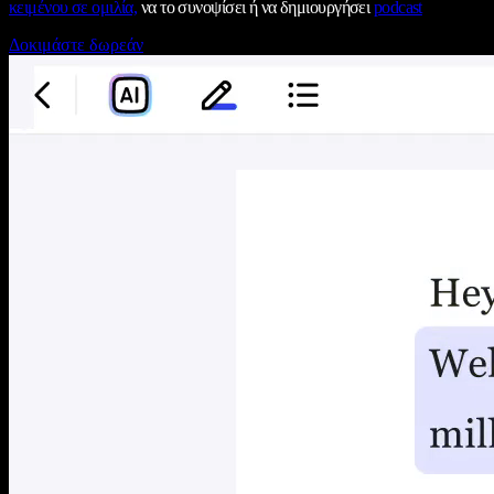
κειμένου σε ομιλία,
να το συνοψίσει ή να δημιουργήσει
podcast
Δοκιμάστε δωρεάν