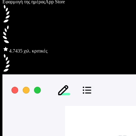
Εφαρμογή της ημέρας
App Store
4.7
435 χιλ. κριτικές