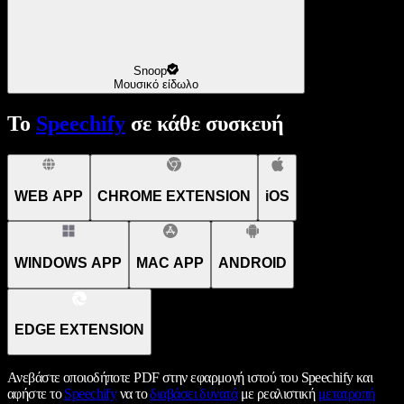
Snoop
Μουσικό είδωλο
Το
Speechify
σε κάθε συσκευή
WEB APP
CHROME EXTENSION
iOS
WINDOWS APP
MAC APP
ANDROID
EDGE EXTENSION
Ανεβάστε οποιοδήποτε PDF στην εφαρμογή ιστού του Speechify και
αφήστε το
Speechify
να το
διαβάσει δυνατά
με ρεαλιστική
μετατροπή