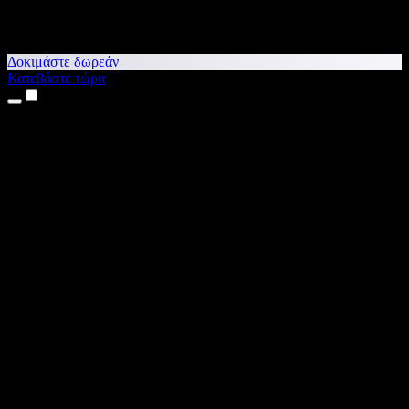
Δοκιμάστε δωρεάν
Κατεβάστε τώρα
Προϊόντα
Κείμενο σε Ομιλία
Εφαρμογές για iPhone & iPad
Εφαρμογή για Android
Επέκταση για Chrome
Επέκταση για Edge
Web εφαρμογή
Εφαρμογή για Mac
Εφαρμογή για Windows