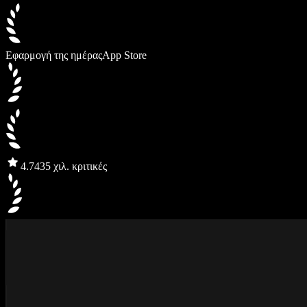
Εφαρμογή της ημέρας
App Store
4.7
435 χιλ. κριτικές