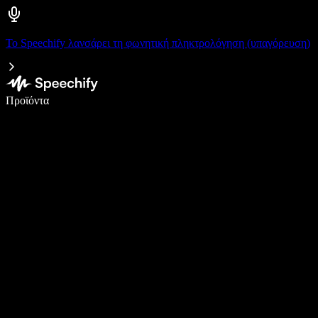
Το Speechify λανσάρει τη φωνητική πληκτρολόγηση (υπαγόρευση)
Γράψτε 5× πιο γρήγορα με φωνητική πληκτρολόγηση
Προϊόντα
Μάθετε περισσότερα