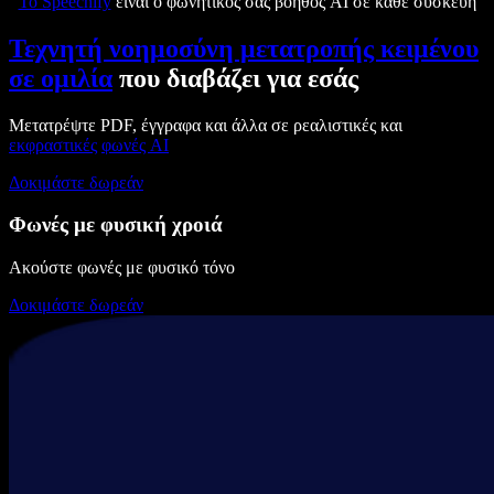
Το Speechify
είναι ο φωνητικός σας βοηθός AI σε κάθε συσκευή
Τεχνητή νοημοσύνη μετατροπής κειμένου
σε ομιλία
που διαβάζει για εσάς
Μετατρέψτε PDF, έγγραφα και άλλα σε ρεαλιστικές και
εκφραστικές
φωνές AI
Δοκιμάστε δωρεάν
Φωνές με φυσική χροιά
Ακούστε φωνές με φυσικό τόνο
Δοκιμάστε δωρεάν