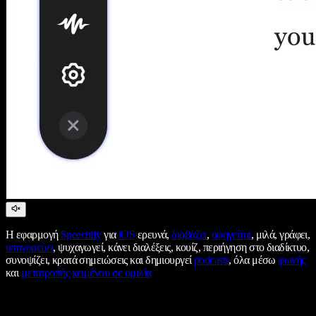
Η εφαρμογή
Speechify
για
iOS
ερευνά,
διαβάζει
,
αφηγείται
, μιλά, γράφει,
υπαγορεύει
, ψυχαγωγεί, κάνει διαλέξεις, κουίζ, περιήγηση στο διαδίκτυο,
συνοψίζει, κρατά σημειώσεις και δημιουργεί
podcasts
, όλα μέσω
φωνής
και
μετατροπής κειμένου σε ομιλία