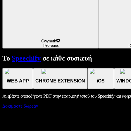
Gwyneth
Ηθοποιός
Ι
Το
Speechify
σε κάθε συσκευή
WEB APP
CHROME EXTENSION
iOS
WIND
Ανεβάστε οποιοδήποτε PDF στην εφαρμογή ιστού του Speechify και αφήσ
Δοκιμάστε δωρεάν