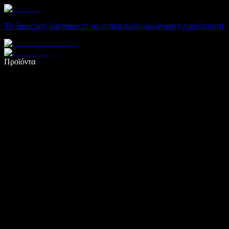
Το Speechify λανσάρει τη φωνητική πληκτρολόγηση (υπαγόρευση)
Γράψτε 5× πιο γρήγορα με φωνητική πληκτρολόγηση
Προϊόντα
Μάθετε περισσότερα