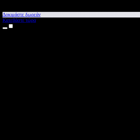
Δοκιμάστε δωρεάν
Κατεβάστε τώρα
Προϊόντα
Κείμενο σε Ομιλία
Εφαρμογές για iPhone & iPad
Εφαρμογή για Android
Επέκταση για Chrome
Επέκταση για Edge
Web εφαρμογή
Εφαρμογή για Mac
Εφαρμογή για Windows
Δημιουργία φωνής με ΤΝ
Αφήγηση
Μεταγλώττιση
Κλωνοποίηση φωνής