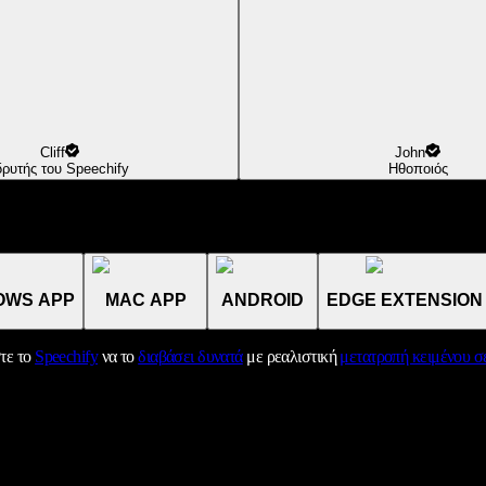
Cliff
John
δρυτής του Speechify
Ηθοποιός
OWS APP
MAC APP
ANDROID
EDGE EXTENSION
τε το
Speechify
να το
διαβάσει δυνατά
με ρεαλιστική
μετατροπή κειμένου σε