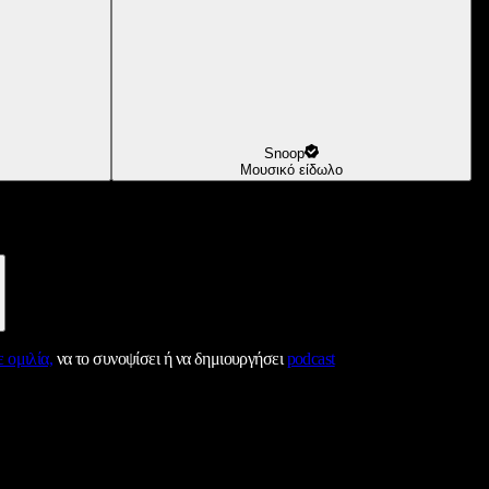
Snoop
Μουσικό είδωλο
 ομιλία,
να το συνοψίσει ή να δημιουργήσει
podcast