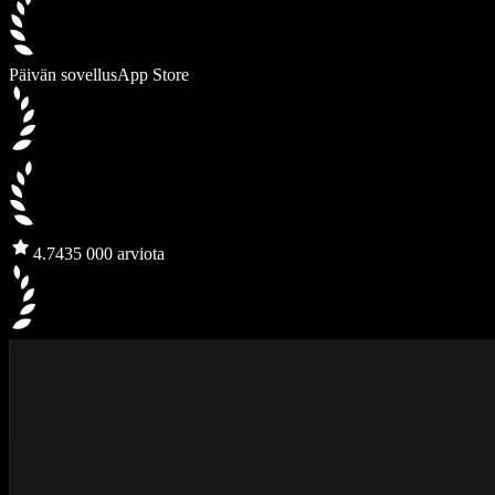
Päivän sovellus
App Store
4.7
435 000 arviota