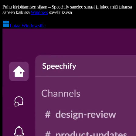
Puhu kirjoittamisen sijaan – Speechify sanelee sanasi ja lukee mitä tahansa
ääneen kaikissa
Windows
-sovelluksissa
Lataa Windowsille