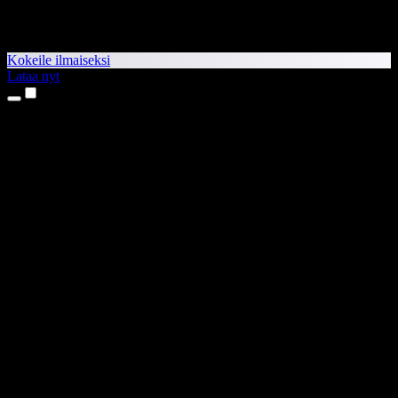
Kokeile ilmaiseksi
Lataa nyt
Tuotteet
Tekstistä puheeksi
iPhone- ja iPad-sovellukset
Android-sovellus
Chrome-laajennus
Edge-laajennus
Verkkosovellus
Mac-sovellus
Windows-sovellus