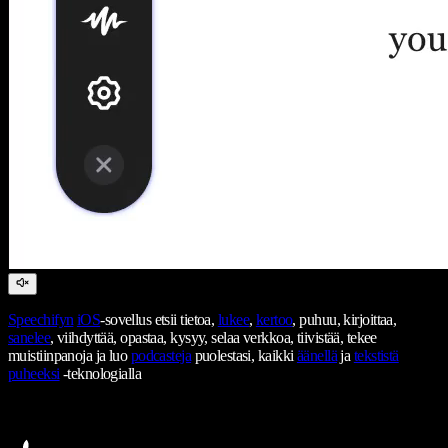
Speechifyn
iOS
-sovellus etsii tietoa,
lukee
,
kertoo
, puhuu, kirjoittaa,
sanelee
, viihdyttää, opastaa, kysyy, selaa verkkoa, tiivistää, tekee
muistiinpanoja ja luo
podcasteja
puolestasi, kaikki
äänellä
ja
tekstistä
puheeksi
-teknologialla