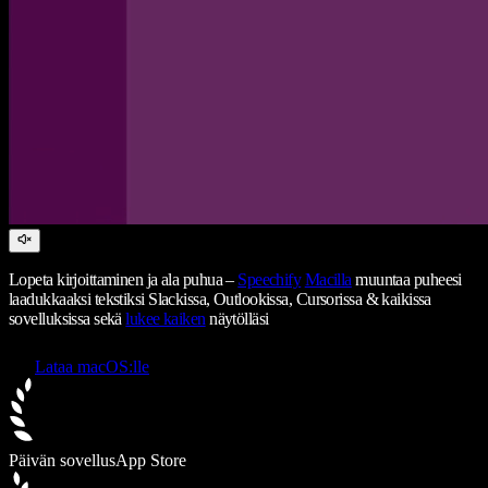
Lopeta kirjoittaminen ja ala puhua –
Speechify
Macilla
muuntaa puheesi
laadukkaaksi tekstiksi Slackissa, Outlookissa, Cursorissa & kaikissa
sovelluksissa sekä
lukee kaiken
näytölläsi
Lataa macOS:lle
Päivän sovellus
App Store