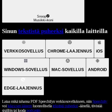
Snoop
Musiikki-ikoni
Sinun
tekstistä puheeksi
kaikilla laitteilla
VERKKOSOVELLUS
CHROME-LAAJENNUS
iOS
WINDOWS-SOVELLUS
MAC-SOVELLUS
ANDROID
EDGE-LAAJENNUS
Lataa mikä tahansa PDF Speechifyn verkkosovellukseen, niin
Speechify
voi
lukea sen ääneen
luonnollisella
tekstistä puheeksi
-äänellä, tiivistää
sisällön tai luoda
podcastin