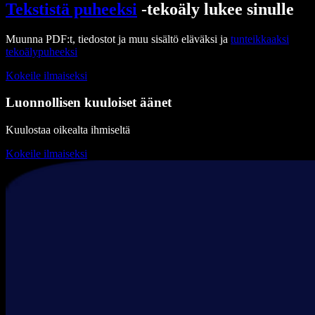
Tekstistä puheeksi
-tekoäly lukee sinulle
Muunna PDF:t, tiedostot ja muu sisältö eläväksi ja
tunteikkaaksi
tekoälypuheeksi
Kokeile ilmaiseksi
Luonnollisen kuuloiset äänet
Kuulostaa oikealta ihmiseltä
Kokeile ilmaiseksi