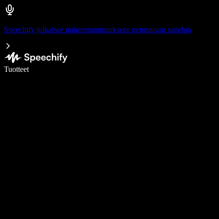
Speechify julkaisee puheentunnistukseen perustuvan sanelun
Kirjoita 5× nopeammin puheentunnistuksen avulla
Tuotteet
Lue lisää