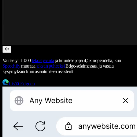
Valitse yli 1 000
tekoälyääntä
ja kuuntele jopa 4,5x nopeudella, kun
Speechify
muuttaa
tekstin puheeksi
Edge-selaimessasi ja vastaa
kysymyksiin kuin asiantunteva assistentti
Lisää Edgeen