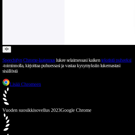
Speechifyn
Chrome-laajennus
lukee selaimessasi kaiken
tekstistä puheeksi
-toiminnolla, kirjoittaa puhuessasi ja vastaa kysymyksiin lukemastasi
sisällöstä
Lisää Chromeen
Vuoden suosikkisovellus 2023
Google Chrome