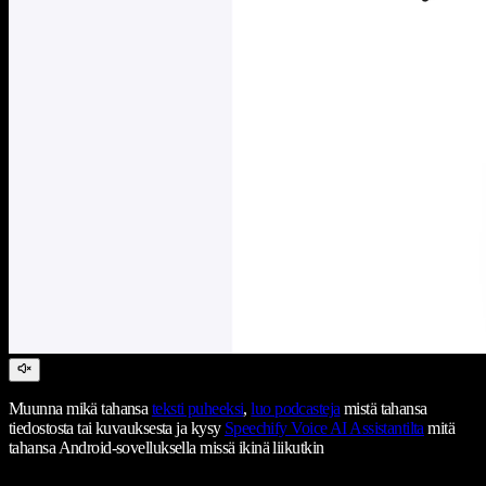
Muunna mikä tahansa
teksti puheeksi
,
luo podcasteja
mistä tahansa
tiedostosta tai kuvauksesta ja kysy
Speechify Voice AI Assistantilta
mitä
tahansa Android-sovelluksella missä ikinä liikutkin