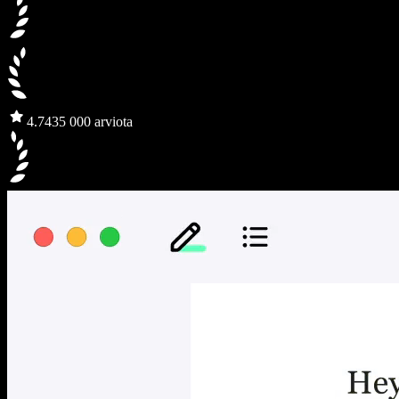
4.7
435 000 arviota