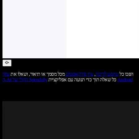
הפכו כל
טקסט לדיבור
,
צרו פודקאסטים
מכל מסמך או תיאור, ושאלו את
עוזר
Android
כל שאלה תוך כדי תנועה עם אפליקציית
ה-AI הקולי של Speechify