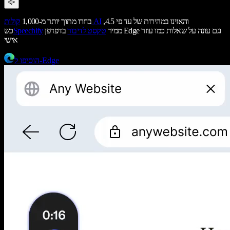
והאזינו במהירות של עד פי 4.5,
קולות AI
בחרו מתוך יותר מ-1,000
ממיר
טקסט לדיבור
בדפדפן Edge וגם עונה על שאלות כמו עוזר
Speechify
כש
אישי
הוסיפו ל-Edge