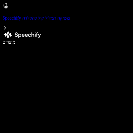
Speechify משיקה תמלול קול להקלדה
לכתוב פי 5 מהר יותר עם הכתבה קולית
מוצרים
למידע נוסף