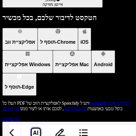
אייקון מוזיקה
הטקסט לדיבור שלכם, בכל מכשיר
iOS
תוסף ל-Chrome
אפליקציית ווב
Android
אפליקציית Mac
אפליקציית Windows
תוסף ל-Edge
להקריא אותו
Speechify
העלו כל PDF לאפליקציית הווב של Speechify ותנו ל
בקול טבעי באמצעות
טקסט לדיבור
, לסכם אותו או ליצור ממנו
פודקאסט
נסו בחינם