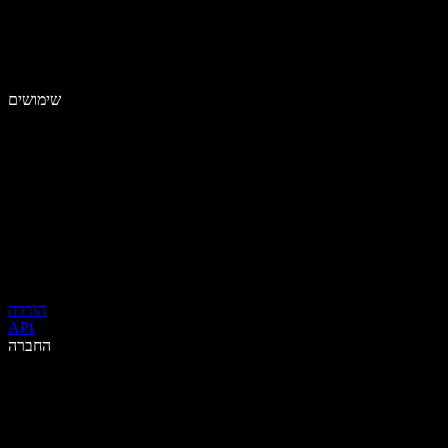
שימושים
הורדה
API
החברה