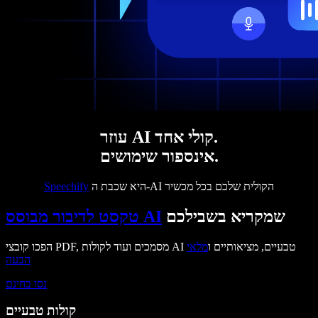
עוזר AI קולי אחד.
אינספור שימושים.
היא שכבת ה-AI הקולית שלכם בכל מכשיר
Speechify
שמקריא בשבילכם
טקסט לדיבור מבוסס AI
הפכו קובצי PDF, מסמכים ועוד לקולות AI טבעיים, מציאותיים ו
מלאי
הבעה
נסו בחינם
קולות טבעיים