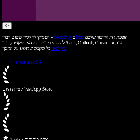
הופכת את הדיבור שלכם
Mac
ב
Speechify
הפסיקו להקליד ופשוט דברו –
לטקסט מדויק בכל האפליקציות, כמו Slack, Outlook, Cursor ועוד, וגם
מקריאה
כל טקסט שמופיע על המסך
הורידו ל-macOS
App Store
אפליקציית היום
435 אלף ביקורות
4.7