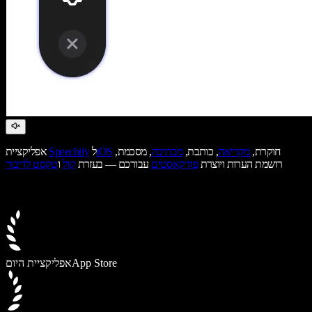
חוקרת,
מקריאה
, כותבת,
מכתיבה
, מסכמת,
iOS
ל
Speechify
אפליקציית
רושמת הערות ויוצרת
פודקאסטים
עבורכם — בעזרת
קול
ו
טקסט לדיבור
App Store
אפליקציית היום