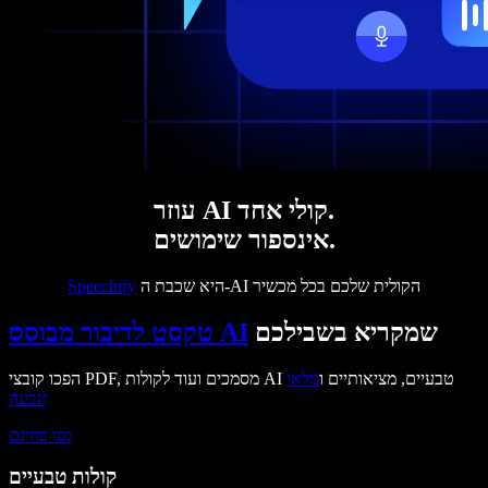
עוזר AI קולי אחד.
אינספור שימושים.
היא שכבת ה-AI הקולית שלכם בכל מכשיר
Speechify
שמקריא בשבילכם
טקסט לדיבור מבוסס AI
הפכו קובצי PDF, מסמכים ועוד לקולות AI טבעיים, מציאותיים ו
מלאי
הבעה
נסו בחינם
קולות טבעיים