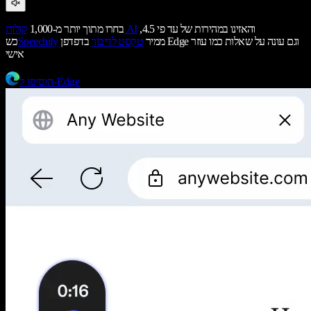
והאזינו במהירות של עד פי 4.5,
קולות AI
בחרו מתוך יותר מ-1,000
ממיר
טקסט לדיבור
בדפדפן Edge וגם עונה על שאלות כמו עוזר
Speechify
כש
אישי
הוסיפו ל-Edge