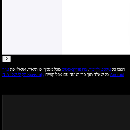
הפכו כל
טקסט לדיבור
,
צרו פודקאסטים
מכל מסמך או תיאור, ושאלו את
עוזר
Android
כל שאלה תוך כדי תנועה עם אפליקציית
ה-AI הקולי של Speechify