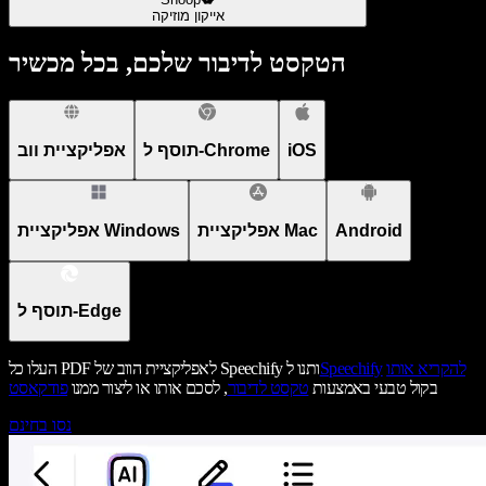
אייקון מוזיקה
הטקסט לדיבור שלכם, בכל מכשיר
iOS
תוסף ל-Chrome
אפליקציית ווב
Android
אפליקציית Mac
אפליקציית Windows
תוסף ל-Edge
להקריא אותו
Speechify
העלו כל PDF לאפליקציית הווב של Speechify ותנו ל
בקול טבעי באמצעות
טקסט לדיבור
, לסכם אותו או ליצור ממנו
פודקאסט
נסו בחינם