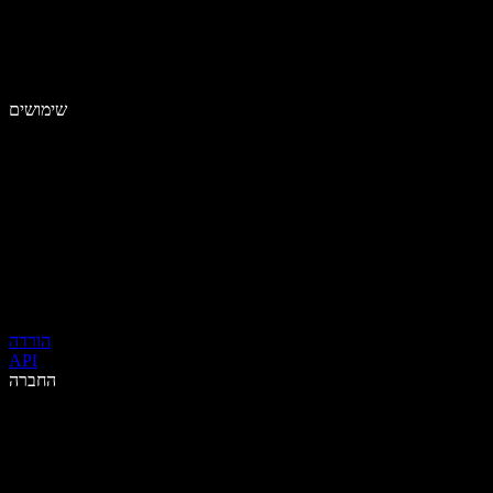
שימושים
הורדה
API
החברה