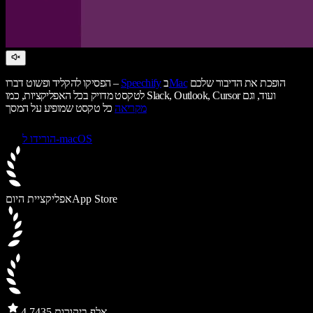
הופכת את הדיבור שלכם
Mac
ב
Speechify
הפסיקו להקליד ופשוט דברו –
לטקסט מדויק בכל האפליקציות, כמו Slack, Outlook, Cursor ועוד, וגם
מקריאה
כל טקסט שמופיע על המסך
הורידו ל-macOS
App Store
אפליקציית היום
435 אלף ביקורות
4.7