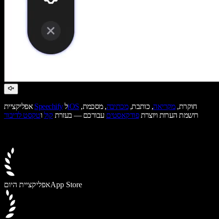
חוקרת,
מקריאה
, כותבת,
מכתיבה
, מסכמת,
iOS
ל
Speechify
אפליקציית
רושמת הערות ויוצרת
פודקאסטים
עבורכם — בעזרת
קול
ו
טקסט לדיבור
App Store
אפליקציית היום