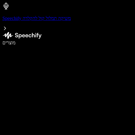
Speechify משיקה תמלול קול להקלדה
לכתוב פי 5 מהר יותר עם הכתבה קולית
מוצרים
למידע נוסף