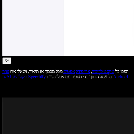
הפכו כל
טקסט לדיבור
,
צרו פודקאסטים
מכל מסמך או תיאור, ושאלו את
עוזר
Android
כל שאלה תוך כדי תנועה עם אפליקציית
ה-AI הקולי של Speechify