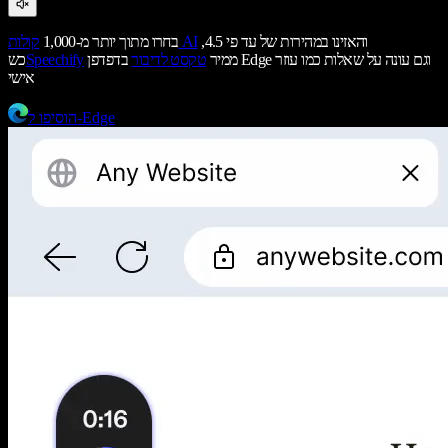
והאזינו במהירות של עד פי 4.5,
קולות AI
בחרו מתוך יותר מ-1,000
ממיר
טקסט לדיבור
בדפדפן Edge וגם עונה על שאלות כמו עוזר
Speechify
כש
אישי
הוסיפו ל-Edge