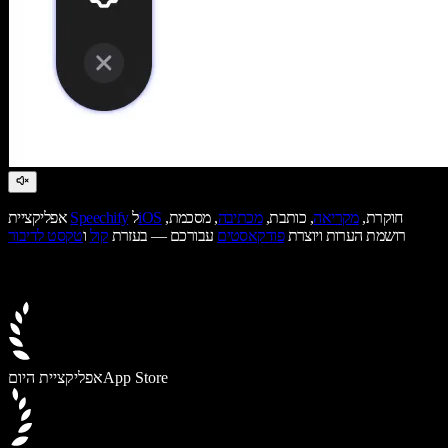
חוקרת,
מקריאה
, כותבת,
מכתיבה
, מסכמת,
iOS
ל
Speechify
אפליקציית
רושמת הערות ויוצרת
פודקאסטים
עבורכם — בעזרת
קול
ו
טקסט לדיבור
App Store
אפליקציית היום