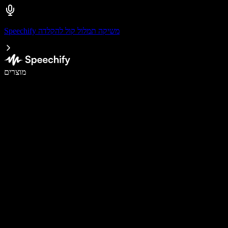
Speechify משיקה תמלול קול להקלדה
לכתוב פי 5 מהר יותר עם הכתבה קולית
מוצרים
למידע נוסף