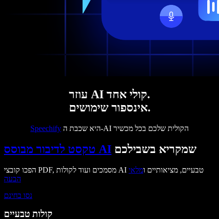
עוזר AI קולי אחד.
אינספור שימושים.
היא שכבת ה-AI הקולית שלכם בכל מכשיר
Speechify
שמקריא בשבילכם
טקסט לדיבור מבוסס AI
הפכו קובצי PDF, מסמכים ועוד לקולות AI טבעיים, מציאותיים ו
מלאי
הבעה
נסו בחינם
קולות טבעיים