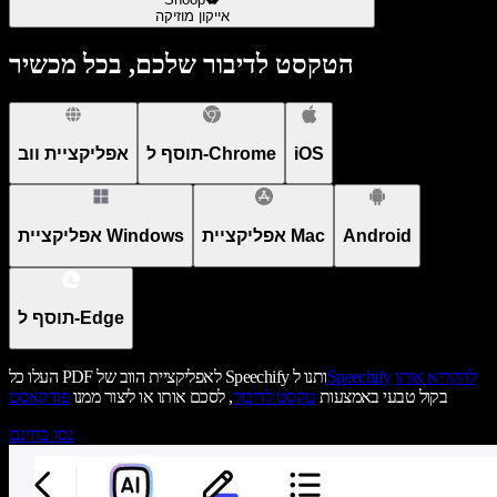
אייקון מוזיקה
הטקסט לדיבור שלכם, בכל מכשיר
iOS
תוסף ל-Chrome
אפליקציית ווב
Android
אפליקציית Mac
אפליקציית Windows
תוסף ל-Edge
להקריא אותו
Speechify
העלו כל PDF לאפליקציית הווב של Speechify ותנו ל
בקול טבעי באמצעות
טקסט לדיבור
, לסכם אותו או ליצור ממנו
פודקאסט
נסו בחינם