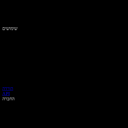
שימושים
הורדה
API
החברה