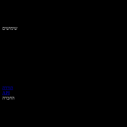
שימושים
הורדה
API
החברה