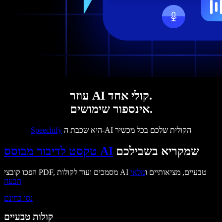
עוזר AI קולי אחד.
אינספור שימושים.
היא שכבת ה-AI הקולית שלכם בכל מכשיר
Speechify
שמקריא בשבילכם
טקסט לדיבור מבוסס AI
הפכו קובצי PDF, מסמכים ועוד לקולות AI טבעיים, מציאותיים ו
מלאי
הבעה
נסו בחינם
קולות טבעיים