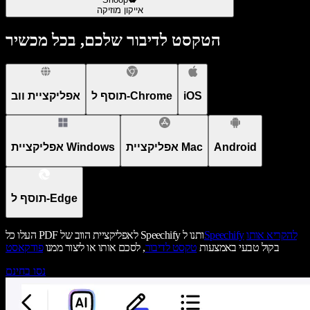
אייקון מוזיקה
הטקסט לדיבור שלכם, בכל מכשיר
iOS
תוסף ל-Chrome
אפליקציית ווב
Android
אפליקציית Mac
אפליקציית Windows
תוסף ל-Edge
להקריא אותו
Speechify
העלו כל PDF לאפליקציית הווב של Speechify ותנו ל
בקול טבעי באמצעות
טקסט לדיבור
, לסכם אותו או ליצור ממנו
פודקאסט
נסו בחינם