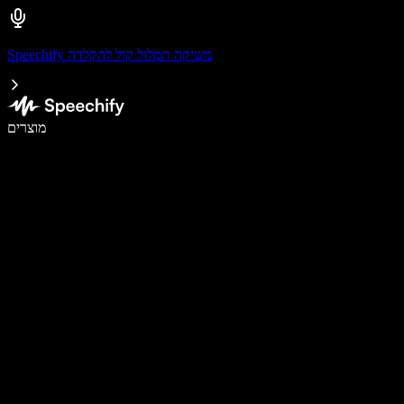
Speechify משיקה תמלול קול להקלדה
לכתוב פי 5 מהר יותר עם הכתבה קולית
מוצרים
למידע נוסף