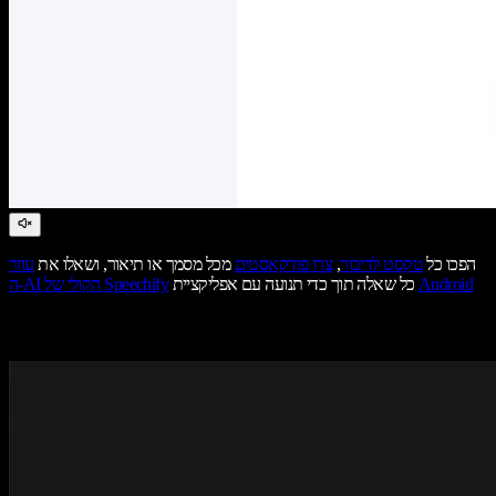
הפכו כל
טקסט לדיבור
,
צרו פודקאסטים
מכל מסמך או תיאור, ושאלו את
עוזר
Android
כל שאלה תוך כדי תנועה עם אפליקציית
ה-AI הקולי של Speechify