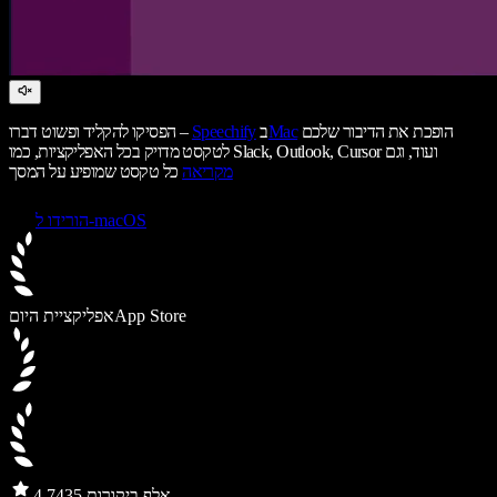
הופכת את הדיבור שלכם
Mac
ב
Speechify
הפסיקו להקליד ופשוט דברו –
לטקסט מדויק בכל האפליקציות, כמו Slack, Outlook, Cursor ועוד, וגם
מקריאה
כל טקסט שמופיע על המסך
הורידו ל-macOS
App Store
אפליקציית היום
435 אלף ביקורות
4.7