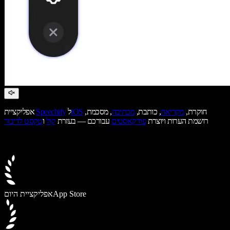
חוקרת,
מקריאה
, כותבת,
מכתיבה
, מסכמת,
iOS
ל
Speechify
אפליקציית
רושמת הערות ויוצרת
פודקאסטים
עבורכם — בעזרת
קול
ו
טקסט לדיבור
App Store
אפליקציית היום