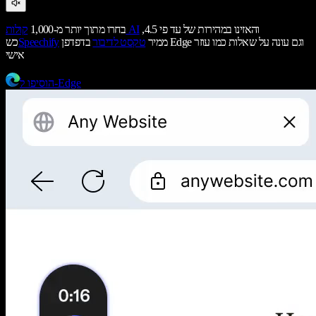
והאזינו במהירות של עד פי 4.5,
קולות AI
בחרו מתוך יותר מ-1,000
ממיר
טקסט לדיבור
בדפדפן Edge וגם עונה על שאלות כמו עוזר
Speechify
כש
אישי
הוסיפו ל-Edge