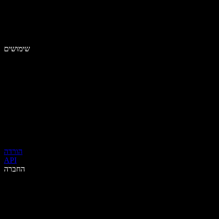
שימושים
הורדה
API
החברה