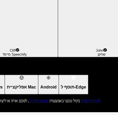
Cliff
John
שחקן
מייסד Speechify
תוסף ל-Edge
Android
אפליקציית Mac
אפל
להקריא אותו
בקול טבעי באמצעות
טקסט לדיבור
, לסכם אותו או ליצו