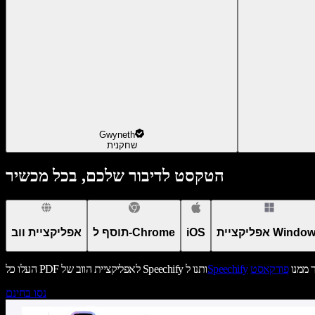
Gwyneth
שחקנית
הטקסט לדיבור שלכם, בכל מכשיר
יקציית Windows
iOS
תוסף ל-Chrome
אפליקציית ווב
ר ממנו
פודקאסט
Speechify
העלו כל PDF לאפליקציית הווב של Speechify ותנו ל
נסו בחינם