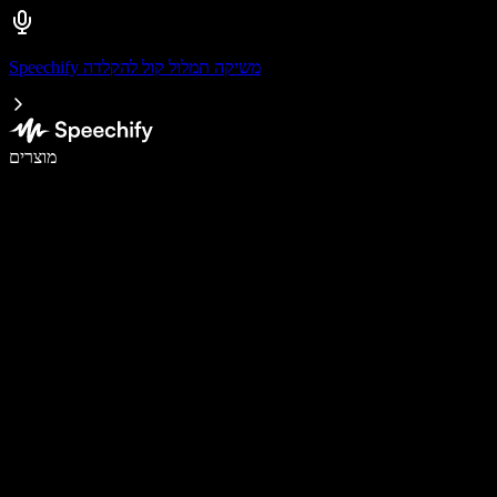
Speechify משיקה תמלול קול להקלדה
לכתוב פי 5 מהר יותר עם הכתבה קולית
מוצרים
למידע נוסף