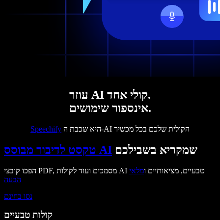
עוזר AI קולי אחד.
אינספור שימושים.
היא שכבת ה-AI הקולית שלכם בכל מכשיר
Speechify
שמקריא בשבילכם
טקסט לדיבור מבוסס AI
הפכו קובצי PDF, מסמכים ועוד לקולות AI טבעיים, מציאותיים ו
מלאי
הבעה
נסו בחינם
קולות טבעיים