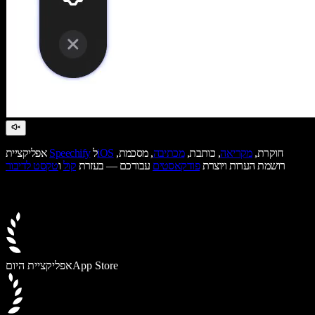
חוקרת,
מקריאה
, כותבת,
מכתיבה
, מסכמת,
iOS
ל
Speechify
אפליקציית
רושמת הערות ויוצרת
פודקאסטים
עבורכם — בעזרת
קול
ו
טקסט לדיבור
App Store
אפליקציית היום