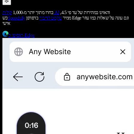
והאזינו במהירות של עד פי 4.5,
קולות AI
בחרו מתוך יותר מ-1,000
ממיר
טקסט לדיבור
בדפדפן Edge וגם עונה על שאלות כמו עוזר
Speechify
כש
אישי
הוסיפו ל-Edge