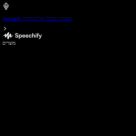
Speechify משיקה תמלול קול להקלדה
לכתוב פי 5 מהר יותר עם הכתבה קולית
מוצרים
למידע נוסף