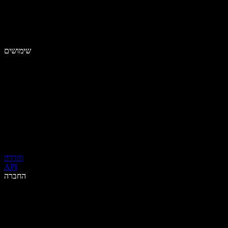
שימושים
הורדה
API
החברה