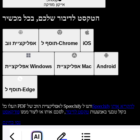
אייקון מוזיקה
הטקסט לדיבור שלכם, בכל מכשיר
iOS
תוסף ל-Chrome
אפליקציית ווב
Android
אפליקציית Mac
אפליקציית Windows
תוסף ל-Edge
להקריא אותו
Speechify
העלו כל PDF לאפליקציית הווב של Speechify ותנו ל
בקול טבעי באמצעות
טקסט לדיבור
, לסכם אותו או ליצור ממנו
פודקאסט
נסו בחינם