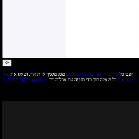
הפכו כל
טקסט לדיבור
,
צרו פודקאסטים
מכל מסמך או תיאור, ושאלו את
עוזר
Android
כל שאלה תוך כדי תנועה עם אפליקציית
ה-AI הקולי של Speechify