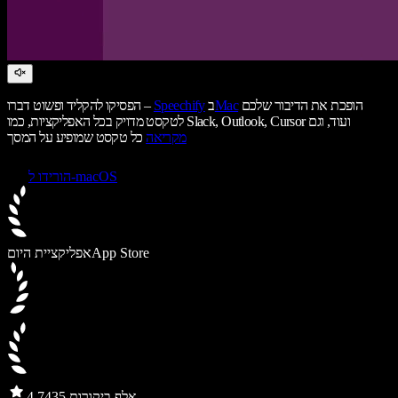
הופכת את הדיבור שלכם
Mac
ב
Speechify
הפסיקו להקליד ופשוט דברו –
לטקסט מדויק בכל האפליקציות, כמו Slack, Outlook, Cursor ועוד, וגם
מקריאה
כל טקסט שמופיע על המסך
הורידו ל-macOS
App Store
אפליקציית היום
435 אלף ביקורות
4.7