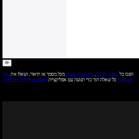
הפכו כל
טקסט לדיבור
,
צרו פודקאסטים
מכל מסמך או תיאור, ושאלו את
עוזר
Android
כל שאלה תוך כדי תנועה עם אפליקציית
ה-AI הקולי של Speechify