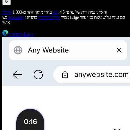
והאזינו במהירות של עד פי 4.5,
קולות AI
בחרו מתוך יותר מ-1,000
ממיר
טקסט לדיבור
בדפדפן Edge וגם עונה על שאלות כמו עוזר
Speechify
כש
אישי
הוסיפו ל-Edge