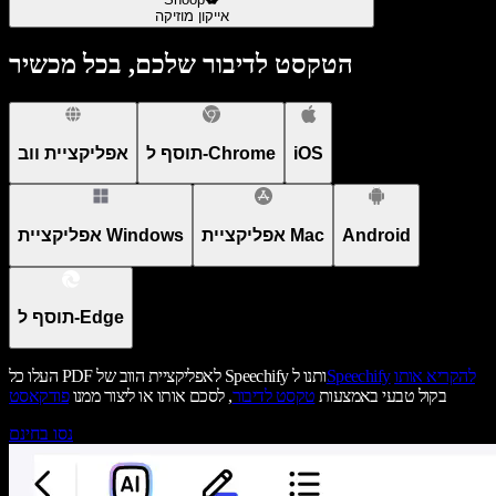
אייקון מוזיקה
הטקסט לדיבור שלכם, בכל מכשיר
iOS
תוסף ל-Chrome
אפליקציית ווב
Android
אפליקציית Mac
אפליקציית Windows
תוסף ל-Edge
להקריא אותו
Speechify
העלו כל PDF לאפליקציית הווב של Speechify ותנו ל
בקול טבעי באמצעות
טקסט לדיבור
, לסכם אותו או ליצור ממנו
פודקאסט
נסו בחינם