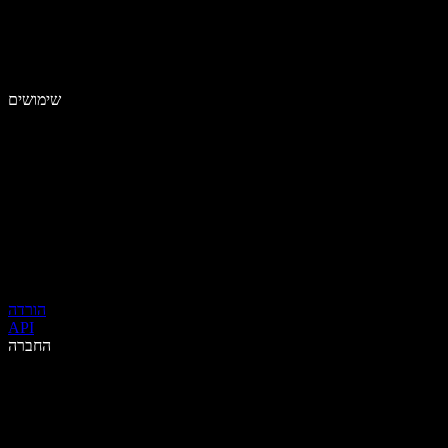
שימושים
הורדה
API
החברה