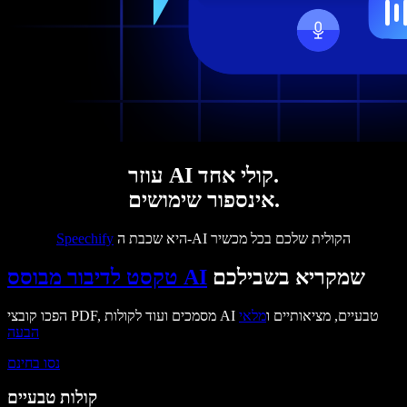
עוזר AI קולי אחד.
אינספור שימושים.
היא שכבת ה-AI הקולית שלכם בכל מכשיר
Speechify
שמקריא בשבילכם
טקסט לדיבור מבוסס AI
הפכו קובצי PDF, מסמכים ועוד לקולות AI טבעיים, מציאותיים ו
מלאי
הבעה
נסו בחינם
קולות טבעיים