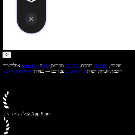
חוקרת,
מקריאה
, כותבת,
מכתיבה
, מסכמת,
iOS
ל
Speechify
אפליקציית
רושמת הערות ויוצרת
פודקאסטים
עבורכם — בעזרת
קול
ו
טקסט לדיבור
App Store
אפליקציית היום