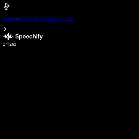
Speechify משיקה תמלול קול להקלדה
לכתוב פי 5 מהר יותר עם הכתבה קולית
מוצרים
למידע נוסף