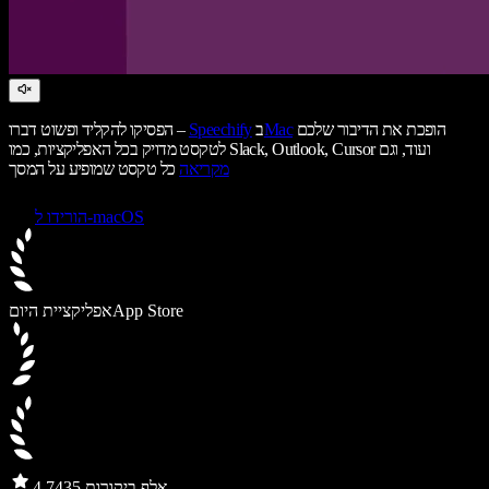
הופכת את הדיבור שלכם
Mac
ב
Speechify
הפסיקו להקליד ופשוט דברו –
לטקסט מדויק בכל האפליקציות, כמו Slack, Outlook, Cursor ועוד, וגם
מקריאה
כל טקסט שמופיע על המסך
הורידו ל-macOS
App Store
אפליקציית היום
435 אלף ביקורות
4.7