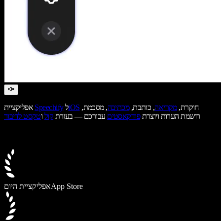
חוקרת,
מקריאה
, כותבת,
מכתיבה
, מסכמת,
iOS
ל
Speechify
אפליקציית
רושמת הערות ויוצרת
פודקאסטים
עבורכם — בעזרת
קול
ו
טקסט לדיבור
App Store
אפליקציית היום