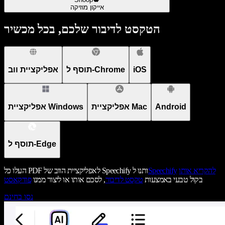
אייקון מוזיקה
הטקסט לדיבור שלכם, בכל מכשיר
iOS
תוסף ל-Chrome
אפליקציית ווב
Android
אפליקציית Mac
אפליקציית Windows
תוסף ל-Edge
להקריא אותו
Speechify
העלו כל PDF לאפליקציית הווב של Speechify ותנו ל
בקול טבעי באמצעות
טקסט לדיבור
, לסכם אותו או ליצור ממנו
פודקאסט
נסו בחינם