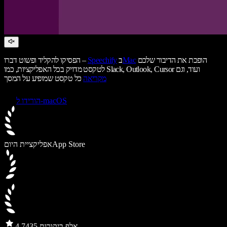
הופכת את הדיבור שלכם
Mac
ב
Speechify
הפסיקו להקליד ופשוט דברו –
לטקסט מדויק בכל האפליקציות, כמו Slack, Outlook, Cursor ועוד, וגם
מקריאה
כל טקסט שמופיע על המסך
הורידו ל-macOS
App Store
אפליקציית היום
435 אלף ביקורות
4.7