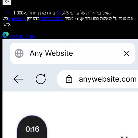
והאזינו במהירות של עד פי 4.5,
קולות AI
בחרו מתוך יותר מ-1,000
ממיר
טקסט לדיבור
בדפדפן Edge וגם עונה על שאלות כמו עוזר
Speechify
כש
אישי
הוסיפו ל-Edge