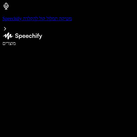
Speechify משיקה תמלול קול להקלדה
לכתוב פי 5 מהר יותר עם הכתבה קולית
מוצרים
למידע נוסף