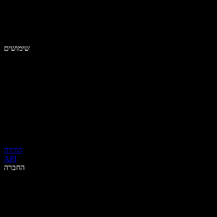
שימושים
הורדה
API
החברה