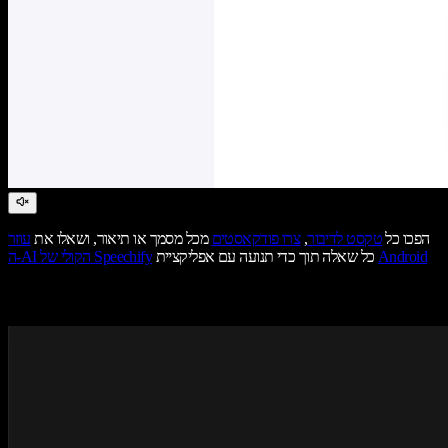
הפכו כל
טקסט לדיבור
,
צרו פודקאסטים
מכל מסמך או תיאור, ושאלו את
עוזר
Android
כל שאלה תוך כדי תנועה עם אפליקציית
ה-AI הקולי של Speechify