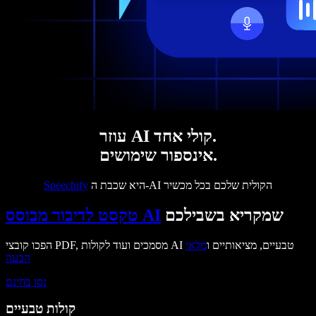
עוזר AI קולי אחד.
אינספור שימושים.
היא שכבת ה-AI הקולית שלכם בכל מכשיר
Speechify
שמקריא בשבילכם
טקסט לדיבור מבוסס AI
הפכו קובצי PDF, מסמכים ועוד לקולות AI טבעיים, מציאותיים ו
מלאי
הבעה
נסו בחינם
קולות טבעיים