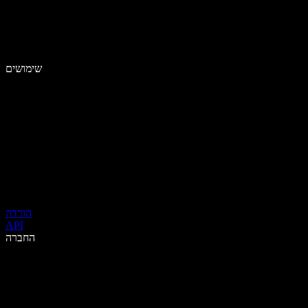
שימושים
הורדה
API
החברה