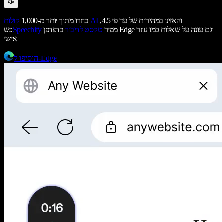
והאזינו במהירות של עד פי 4.5,
קולות AI
בחרו מתוך יותר מ-1,000
ממיר
טקסט לדיבור
בדפדפן Edge וגם עונה על שאלות כמו עוזר
Speechify
כש
אישי
הוסיפו ל-Edge