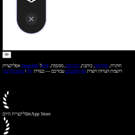
חוקרת,
מקריאה
, כותבת,
מכתיבה
, מסכמת,
iOS
ל
Speechify
אפליקציית
רושמת הערות ויוצרת
פודקאסטים
עבורכם — בעזרת
קול
ו
טקסט לדיבור
App Store
אפליקציית היום