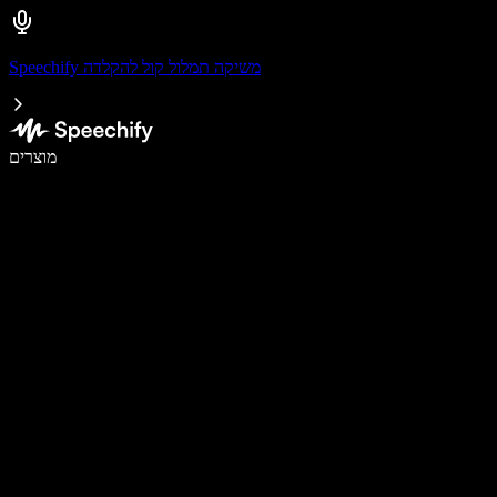
Speechify משיקה תמלול קול להקלדה
לכתוב פי 5 מהר יותר עם הכתבה קולית
מוצרים
למידע נוסף