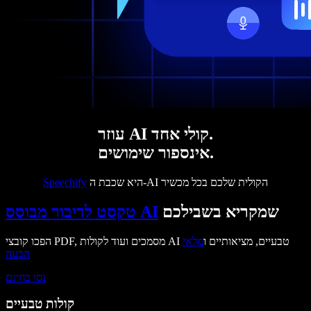
עוזר AI קולי אחד.
אינספור שימושים.
היא שכבת ה-AI הקולית שלכם בכל מכשיר
Speechify
שמקריא בשבילכם
טקסט לדיבור מבוסס AI
הפכו קובצי PDF, מסמכים ועוד לקולות AI טבעיים, מציאותיים ו
מלאי
הבעה
נסו בחינם
קולות טבעיים