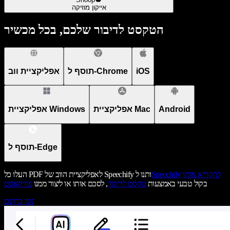
אייקון מוזיקה
הטקסט לדיבור שלכם, בכל מכשיר
iOS
תוסף ל-Chrome
אפליקציית ווב
Android
אפליקציית Mac
אפליקציית Windows
תוסף ל-Edge
להקריא אותו
Speechify
העלו כל PDF לאפליקציית הווב של Speechify ותנו ל
בקול טבעי באמצעות
טקסט לדיבור
, לסכם אותו או ליצור ממנו
פודקאסט
נסו בחינם