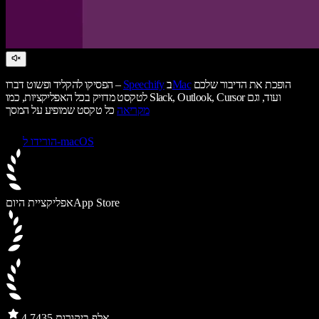
הופכת את הדיבור שלכם
Mac
ב
Speechify
הפסיקו להקליד ופשוט דברו –
לטקסט מדויק בכל האפליקציות, כמו Slack, Outlook, Cursor ועוד, וגם
מקריאה
כל טקסט שמופיע על המסך
הורידו ל-macOS
App Store
אפליקציית היום
435 אלף ביקורות
4.7