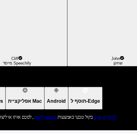
Cliff
John
שחקן
מייסד Speechify
תוסף ל-Edge
Android
אפליקציית Mac
אפל
להקריא אותו
בקול טבעי באמצעות
טקסט לדיבור
, לסכם אותו או ליצו