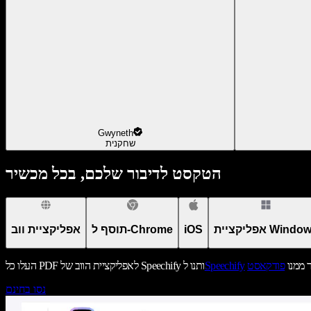
Gwyneth
שחקנית
הטקסט לדיבור שלכם, בכל מכשיר
יקציית Windows
iOS
תוסף ל-Chrome
אפליקציית ווב
ר ממנו
פודקאסט
Speechify
העלו כל PDF לאפליקציית הווב של Speechify ותנו ל
נסו בחינם