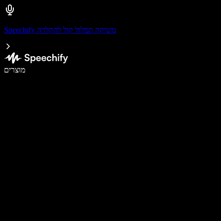
Speechify משיקה תמלול קול להקלדה
לכתוב פי 5 מהר יותר עם הכתבה קולית
מוצרים
למידע נוסף