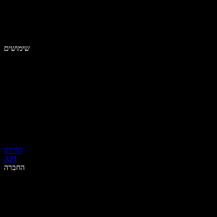
שימושים
הורדה
API
החברה