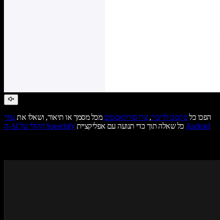
הפכו כל
טקסט לדיבור
,
צרו פודקאסטים
מכל מסמך או תיאור, ושאלו את
עוזר
Android
כל שאלה תוך כדי תנועה עם אפליקציית
ה-AI הקולי של Speechify