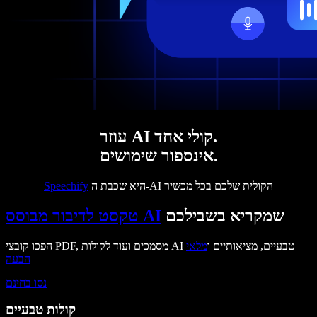
עוזר AI קולי אחד.
אינספור שימושים.
היא שכבת ה-AI הקולית שלכם בכל מכשיר
Speechify
שמקריא בשבילכם
טקסט לדיבור מבוסס AI
הפכו קובצי PDF, מסמכים ועוד לקולות AI טבעיים, מציאותיים ו
מלאי
הבעה
נסו בחינם
קולות טבעיים