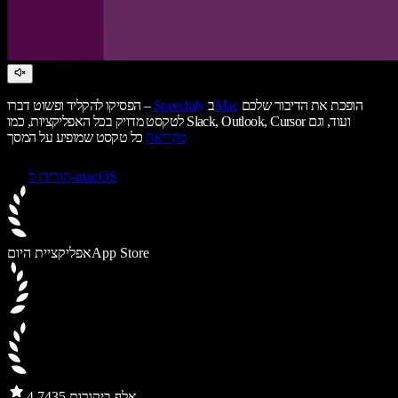
הופכת את הדיבור שלכם
Mac
ב
Speechify
הפסיקו להקליד ופשוט דברו –
לטקסט מדויק בכל האפליקציות, כמו Slack, Outlook, Cursor ועוד, וגם
מקריאה
כל טקסט שמופיע על המסך
הורידו ל-macOS
App Store
אפליקציית היום
435 אלף ביקורות
4.7