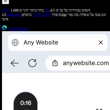
והאזינו במהירות של עד פי 4.5,
קולות AI
בחרו מתוך יותר מ-1,000
ממיר
טקסט לדיבור
בדפדפן Edge וגם עונה על שאלות כמו עוזר
Speechify
כש
אישי
הוסיפו ל-Edge