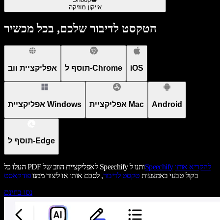
אייקון מוזיקה
הטקסט לדיבור שלכם, בכל מכשיר
iOS
תוסף ל-Chrome
אפליקציית ווב
Android
אפליקציית Mac
אפליקציית Windows
תוסף ל-Edge
להקריא אותו
Speechify
העלו כל PDF לאפליקציית הווב של Speechify ותנו ל
בקול טבעי באמצעות
טקסט לדיבור
, לסכם אותו או ליצור ממנו
פודקאסט
נסו בחינם