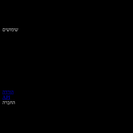
שימושים
הורדה
API
החברה