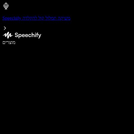
Speechify משיקה תמלול קול להקלדה
לכתוב פי 5 מהר יותר עם הכתבה קולית
מוצרים
למידע נוסף