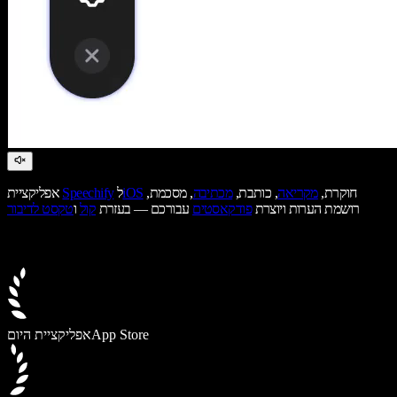
חוקרת,
מקריאה
, כותבת,
מכתיבה
, מסכמת,
iOS
ל
Speechify
אפליקציית
רושמת הערות ויוצרת
פודקאסטים
עבורכם — בעזרת
קול
ו
טקסט לדיבור
App Store
אפליקציית היום