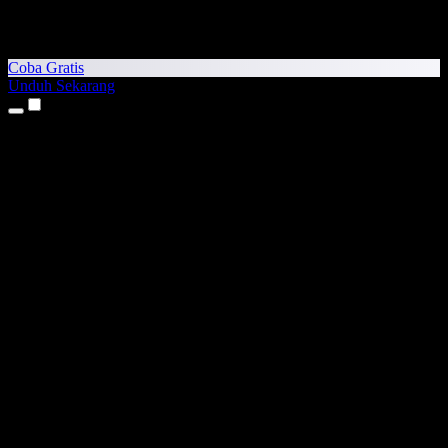
Coba Gratis
Unduh Sekarang
Produk
Teks ke Suara
Aplikasi iPhone & iPad
Aplikasi Android
Ekstensi Chrome
Ekstensi Edge
Aplikasi Web
Aplikasi Mac
Aplikasi Windows