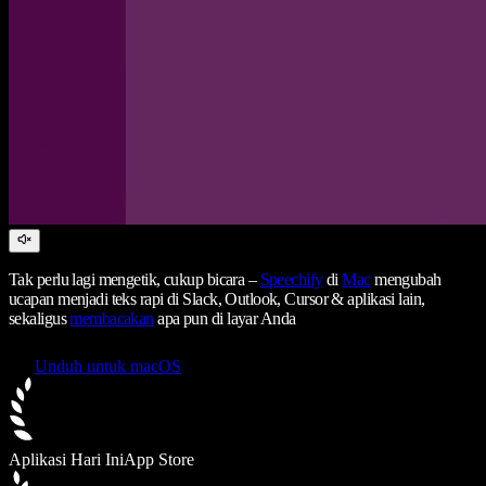
Tak perlu lagi mengetik, cukup bicara –
Speechify
di
Mac
mengubah
ucapan menjadi teks rapi di Slack, Outlook, Cursor & aplikasi lain,
sekaligus
membacakan
apa pun di layar Anda
Unduh untuk macOS
Aplikasi Hari Ini
App Store