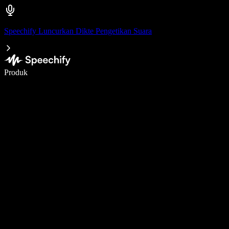
Speechify Luncurkan Dikte Pengetikan Suara
Menulis 5× lebih cepat dengan dikte suara
Produk
Pelajari lebih lanjut