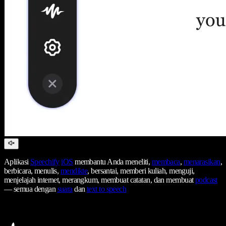
Aplikasi
Speechify
iOS
membantu Anda meneliti,
membaca
,
menarasikan
,
berbicara, menulis,
mendikte
, bersantai, memberi kuliah, menguji,
menjelajah internet, merangkum, membuat catatan, dan membuat
podcast
— semua dengan
suara
dan
text to speech