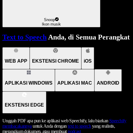
Snoop
Ikon musik
Text to Speech
Anda, di Semua Perangkat
WEB APP
EKSTENSI CHROME
iOS
APLIKASI WINDOWS
APLIKASI MAC
ANDROID
EKSTENSI EDGE
Unggah PDF apa pun ke aplikasi web Speechify, lalu biarkan
Speechify
membacakannya
untuk Anda dengan
text to speech
yang realistis,
merangkum dokumen, atau membuat
podcast