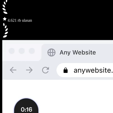
4.6
21 rb ulasan