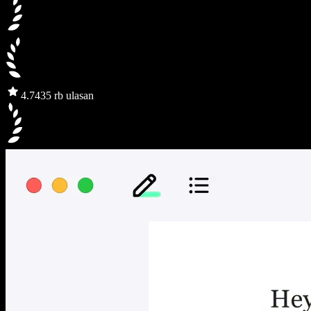
4.7
435 rb ulasan