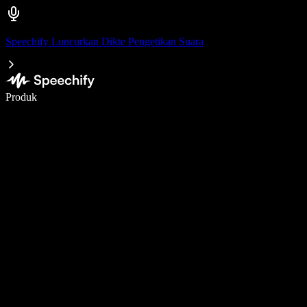
Speechify Luncurkan Dikte Pengetikan Suara
Menulis 5× lebih cepat dengan dikte suara
Produk
Pelajari lebih lanjut