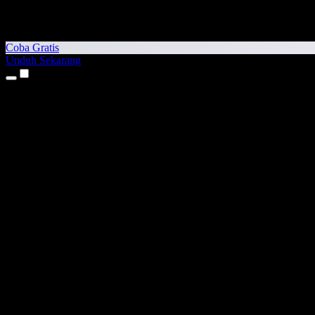
Coba Gratis
Unduh Sekarang
Produk
Teks ke Suara
Aplikasi iPhone & iPad
Aplikasi Android
Ekstensi Chrome
Ekstensi Edge
Aplikasi Web
Aplikasi Mac
Aplikasi Windows