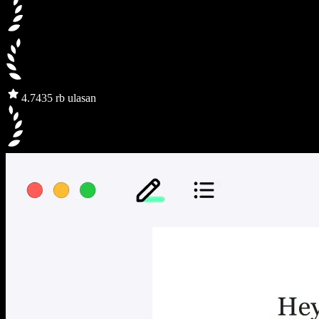
4.7
435 rb ulasan