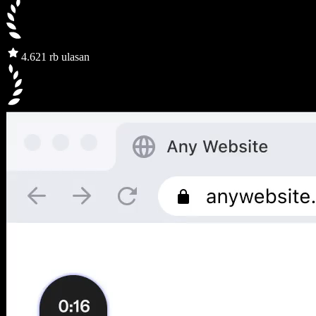
4.6
21 rb ulasan