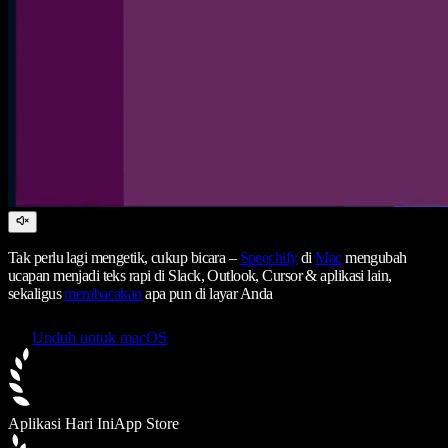
Tak perlu lagi mengetik, cukup bicara –
Speechify
di
Mac
mengubah
ucapan menjadi teks rapi di Slack, Outlook, Cursor & aplikasi lain,
sekaligus
membacakan
apa pun di layar Anda
Unduh untuk macOS
Aplikasi Hari Ini
App Store