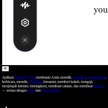
Aplikasi
Speechify
iOS
membantu Anda meneliti,
membaca
,
menarasikan
,
berbicara, menulis,
mendikte
, bersantai, memberi kuliah, menguji,
menjelajah internet, merangkum, membuat catatan, dan membuat
podcast
— semua dengan
suara
dan
text to speech