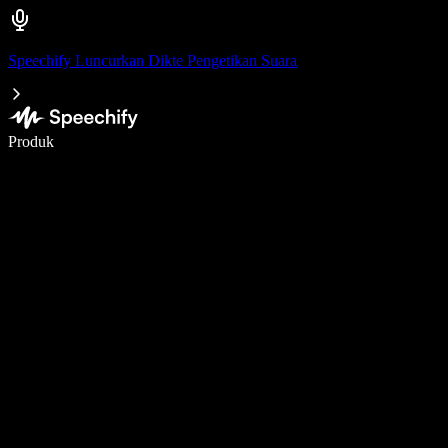
Speechify Luncurkan Dikte Pengetikan Suara
Menulis 5× lebih cepat dengan dikte suara
Produk
Pelajari lebih lanjut