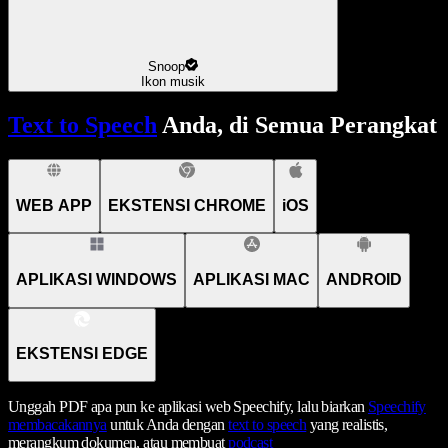
Snoop
Ikon musik
Text to Speech
Anda, di Semua Perangkat
WEB APP
EKSTENSI CHROME
iOS
APLIKASI WINDOWS
APLIKASI MAC
ANDROID
EKSTENSI EDGE
Unggah PDF apa pun ke aplikasi web Speechify, lalu biarkan
Speechify
membacakannya
untuk Anda dengan
text to speech
yang realistis,
merangkum dokumen, atau membuat
podcast