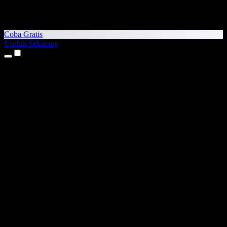
Coba Gratis
Unduh Sekarang
Produk
Teks ke Suara
Aplikasi iPhone & iPad
Aplikasi Android
Ekstensi Chrome
Ekstensi Edge
Aplikasi Web
Aplikasi Mac
Aplikasi Windows