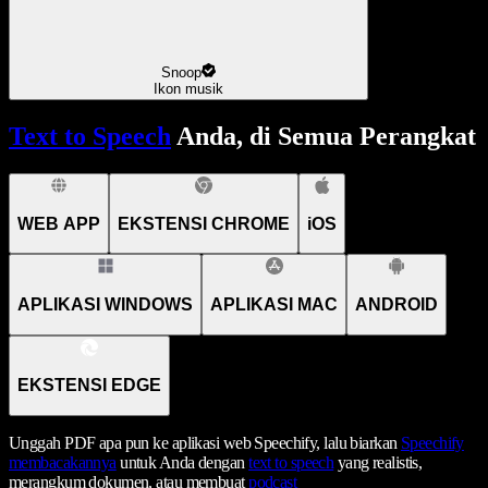
Snoop
Ikon musik
Text to Speech
Anda, di Semua Perangkat
WEB APP
EKSTENSI CHROME
iOS
APLIKASI WINDOWS
APLIKASI MAC
ANDROID
EKSTENSI EDGE
Unggah PDF apa pun ke aplikasi web Speechify, lalu biarkan
Speechify
membacakannya
untuk Anda dengan
text to speech
yang realistis,
merangkum dokumen, atau membuat
podcast