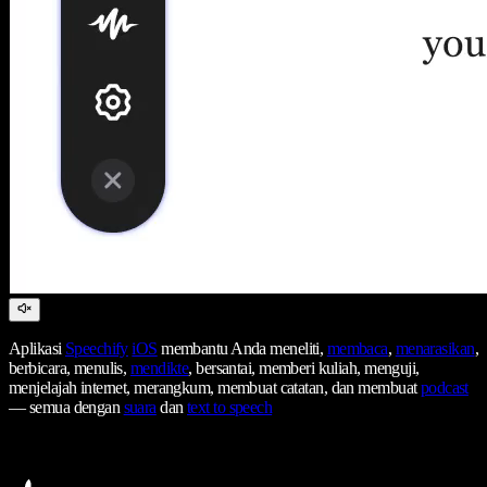
Aplikasi
Speechify
iOS
membantu Anda meneliti,
membaca
,
menarasikan
,
berbicara, menulis,
mendikte
, bersantai, memberi kuliah, menguji,
menjelajah internet, merangkum, membuat catatan, dan membuat
podcast
— semua dengan
suara
dan
text to speech