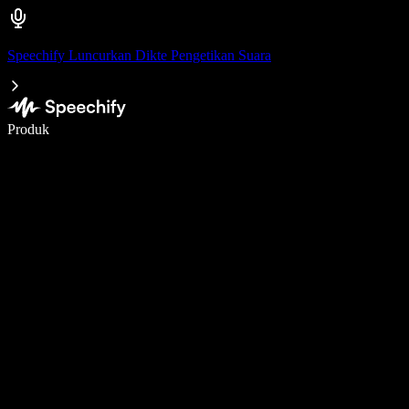
Speechify Luncurkan Dikte Pengetikan Suara
Menulis 5× lebih cepat dengan dikte suara
Produk
Pelajari lebih lanjut