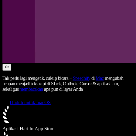
Tak perlu lagi mengetik, cukup bicara –
Speechify
di
Mac
mengubah
ucapan menjadi teks rapi di Slack, Outlook, Cursor & aplikasi lain,
sekaligus
membacakan
apa pun di layar Anda
Unduh untuk macOS
Aplikasi Hari Ini
App Store