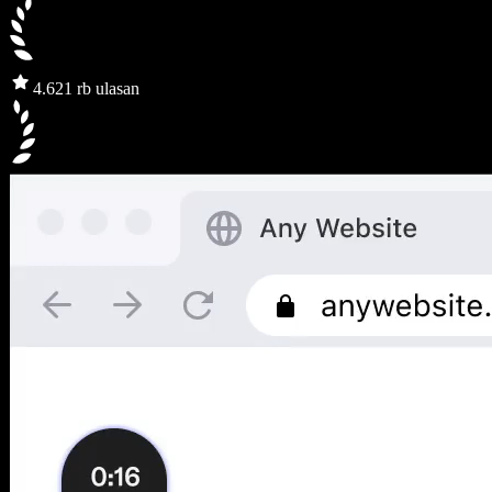
4.6
21 rb ulasan