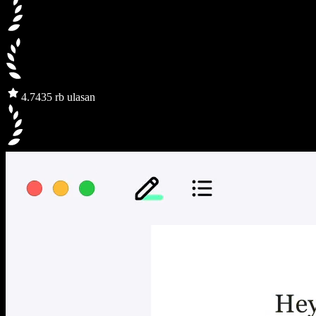
4.7
435 rb ulasan