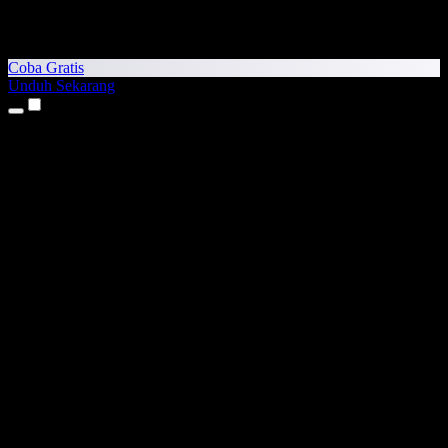
Coba Gratis
Unduh Sekarang
Produk
Teks ke Suara
Aplikasi iPhone & iPad
Aplikasi Android
Ekstensi Chrome
Ekstensi Edge
Aplikasi Web
Aplikasi Mac
Aplikasi Windows