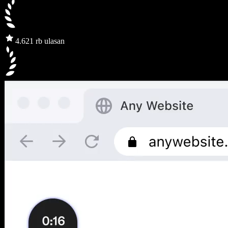
4.6
21 rb ulasan