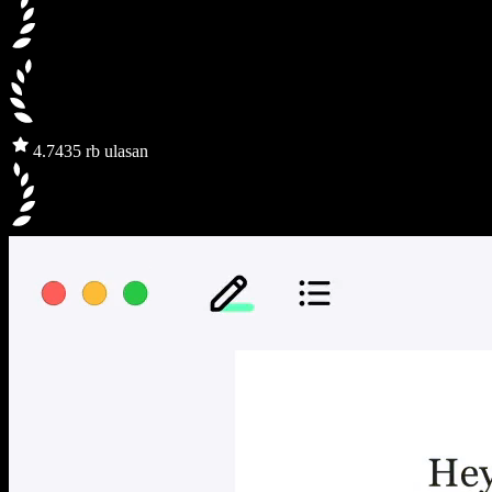
4.7
435 rb ulasan