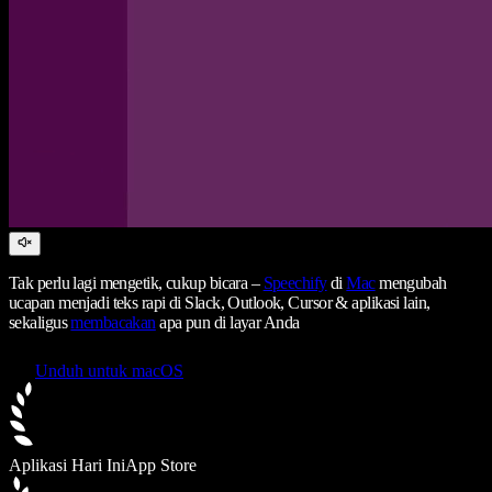
Tak perlu lagi mengetik, cukup bicara –
Speechify
di
Mac
mengubah
ucapan menjadi teks rapi di Slack, Outlook, Cursor & aplikasi lain,
sekaligus
membacakan
apa pun di layar Anda
Unduh untuk macOS
Aplikasi Hari Ini
App Store