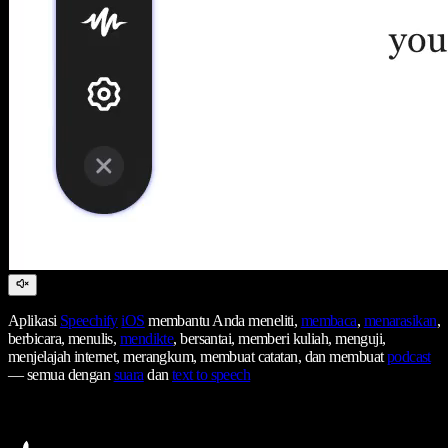
Aplikasi
Speechify
iOS
membantu Anda meneliti,
membaca
,
menarasikan
,
berbicara, menulis,
mendikte
, bersantai, memberi kuliah, menguji,
menjelajah internet, merangkum, membuat catatan, dan membuat
podcast
— semua dengan
suara
dan
text to speech