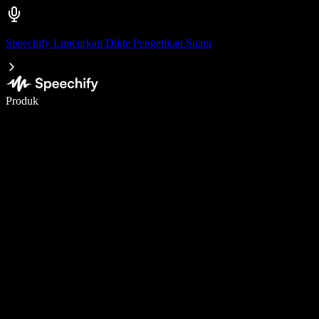
Speechify Luncurkan Dikte Pengetikan Suara
Menulis 5× lebih cepat dengan dikte suara
Produk
Pelajari lebih lanjut