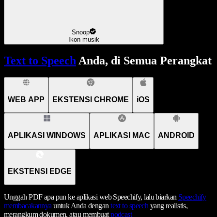
Snoop
Ikon musik
Text to Speech
Anda, di Semua Perangkat
WEB APP
EKSTENSI CHROME
iOS
APLIKASI WINDOWS
APLIKASI MAC
ANDROID
EKSTENSI EDGE
Unggah PDF apa pun ke aplikasi web Speechify, lalu biarkan
Speechify
membacakannya
untuk Anda dengan
text to speech
yang realistis,
merangkum dokumen, atau membuat
podcast