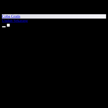
Coba Gratis
Unduh Sekarang
Produk
Teks ke Suara
Aplikasi iPhone & iPad
Aplikasi Android
Ekstensi Chrome
Ekstensi Edge
Aplikasi Web
Aplikasi Mac
Aplikasi Windows