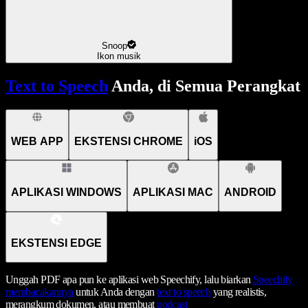
Snoop
Ikon musik
Text to Speech
Anda, di Semua Perangkat
WEB APP
EKSTENSI CHROME
iOS
APLIKASI WINDOWS
APLIKASI MAC
ANDROID
EKSTENSI EDGE
Unggah PDF apa pun ke aplikasi web Speechify, lalu biarkan
Speechify
membacakannya
untuk Anda dengan
text to speech
yang realistis,
merangkum dokumen, atau membuat
podcast