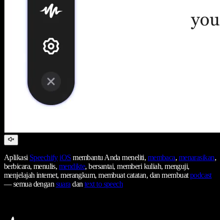
Aplikasi
Speechify
iOS
membantu Anda meneliti,
membaca
,
menarasikan
,
berbicara, menulis,
mendikte
, bersantai, memberi kuliah, menguji,
menjelajah internet, merangkum, membuat catatan, dan membuat
podcast
— semua dengan
suara
dan
text to speech