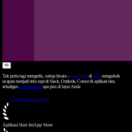
Tak perlu lagi mengetik, cukup bicara –
Speechify
di
Mac
mengubah
ucapan menjadi teks rapi di Slack, Outlook, Cursor & aplikasi lain,
sekaligus
membacakan
apa pun di layar Anda
Unduh untuk macOS
Aplikasi Hari Ini
App Store