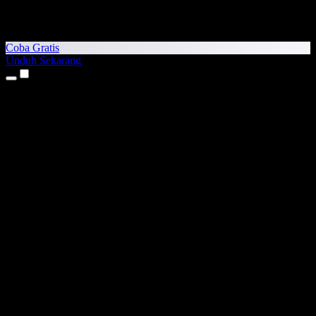
Coba Gratis
Unduh Sekarang
Produk
Teks ke Suara
Aplikasi iPhone & iPad
Aplikasi Android
Ekstensi Chrome
Ekstensi Edge
Aplikasi Web
Aplikasi Mac
Aplikasi Windows