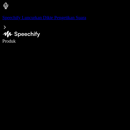
Speechify Luncurkan Dikte Pengetikan Suara
Menulis 5× lebih cepat dengan dikte suara
Produk
Pelajari lebih lanjut