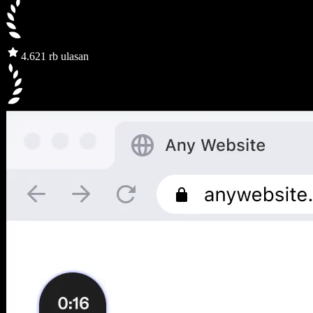
4.6
21 rb ulasan