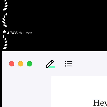
4.7
435 rb ulasan