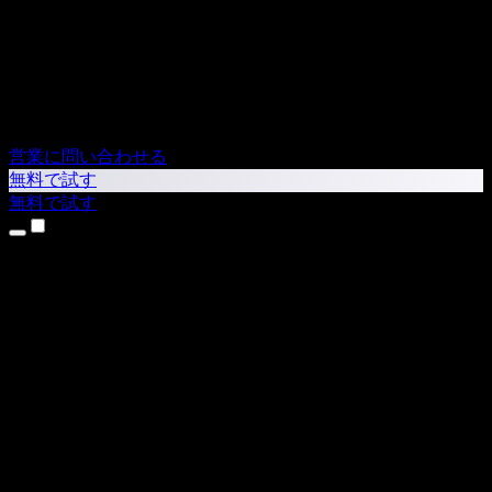
営業に問い合わせる
無料で試す
無料で試す
製品
テキスト読み上げ
iPhone・iPadアプリ
Androidアプリ
Chrome拡張機能
Edge拡張機能