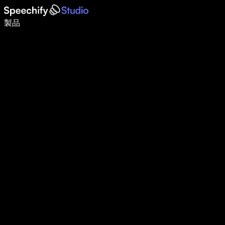
音声入力で5倍速く書ける
製品
詳しく見る