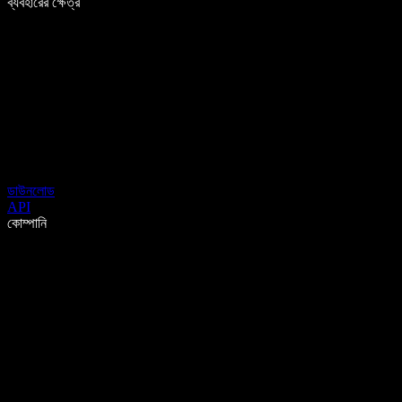
ব্যবহারের ক্ষেত্র
ডাউনলোড
API
কোম্পানি