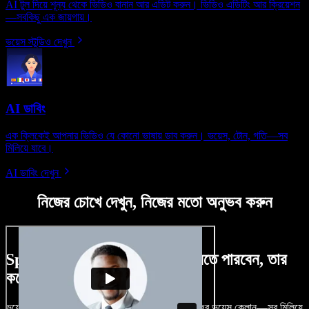
AI টুল দিয়ে শূন্য থেকে ভিডিও বানান আর এডিট করুন। ভিডিও এডিটিং আর ক্রিয়েশন
—সবকিছু এক জায়গায়।
ভয়েস স্টুডিও দেখুন
AI ডাবিং
এক ক্লিকেই আপনার ভিডিও যে কোনো ভাষায় ডাব করুন। ভয়েস, টোন, গতি—সব
মিলিয়ে যাবে।
AI ডাবিং দেখুন
নিজের চোখে দেখুন, নিজের মতো অনুভব করুন
Speechify Studio দিয়ে কী কী করতে পারবেন, তার
কয়েকটা উদাহরণ দেখুন
ভয়েসওভার, রয়্যালটি-ফ্রি ছবি, অডিও, ভিডিও যোগ, নিজের ভয়েস ক্লোন—সব মিলিয়ে