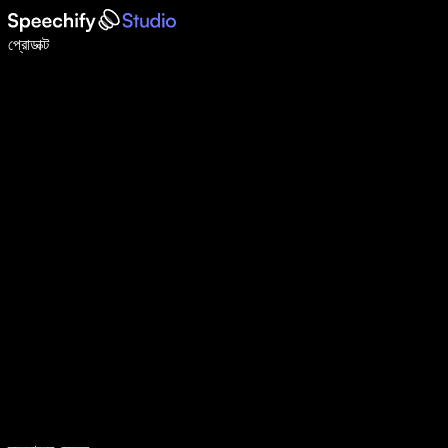
ভয়েস টাইপিং দিয়ে ৫ গুণ দ্রুত লিখুন
প্রোডাক্ট
আরও জানুন