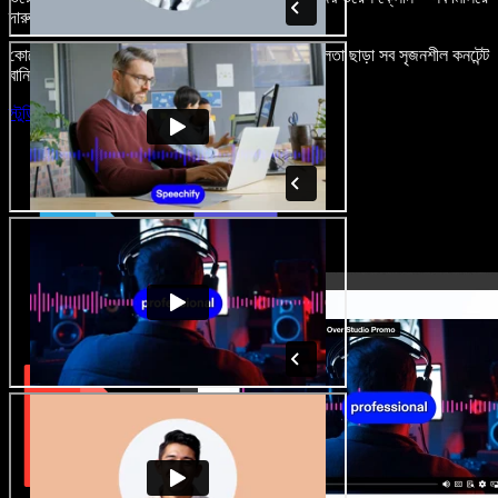
দারুণ মনে রাখার মতো অডিও-ভিডিও প্রজেক্ট বানান।
কোনো শেখার ঝামেলা নেই, শুধু ব্রাউজারে খুলুন—আর দুর্বলতা ছাড়া সব সৃজনশীল কনটেন্ট
বানিয়ে ফেলুন।
স্টুডিও চালু করুন