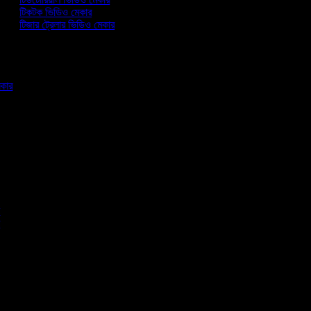
টিকটক ভিডিও মেকার
টিজার ট্রেলার ভিডিও মেকার
মেকার
র
পি
তা
া
া
া