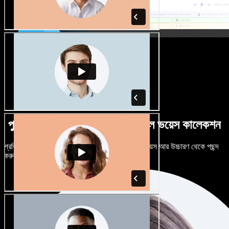
পুরুষ-নারী ভেদে নানান উচ্চারণে বিশাল ভয়েস কালেকশন
প্রতিটি প্রজেক্টকে আলাদা শোনাতে দিন। শত শত AI ভয়েস আর উচ্চারণ থেকে পছন্দ
করুন, নিজের মতো টিউন করুন।