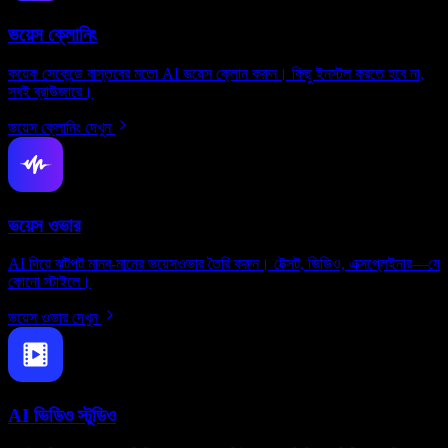
ভয়েস ক্লোনিং
কয়েক সেকেন্ডে বাস্তবের মতো AI ভয়েস ক্লোন করুন। কিছু ইনস্টল করতে হবে না,
সবই ব্রাউজারে।
ভয়েস ক্লোনিং দেখুন
ভয়েস ওভার
AI দিয়ে ঝটপট মানব-মানের ভয়েসওভার তৈরি করুন। টেক্সট, ভিডিও, এক্সপ্লেইনার—যে
কোনো স্টাইলে।
ভয়েস ওভার দেখুন
AI ভিডিও স্টুডিও