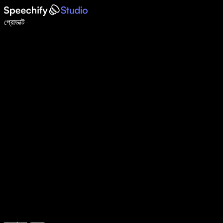
ভয়েস টাইপিং দিয়ে ৫ গুণ দ্রুত লিখুন
প্রোডাক্ট
আরও জানুন