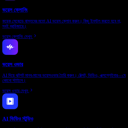
ভয়েস ক্লোনিং
কয়েক সেকেন্ডে বাস্তবের মতো AI ভয়েস ক্লোন করুন। কিছু ইনস্টল করতে হবে না,
সবই ব্রাউজারে।
ভয়েস ক্লোনিং দেখুন
ভয়েস ওভার
AI দিয়ে ঝটপট মানব-মানের ভয়েসওভার তৈরি করুন। টেক্সট, ভিডিও, এক্সপ্লেইনার—যে
কোনো স্টাইলে।
ভয়েস ওভার দেখুন
AI ভিডিও স্টুডিও