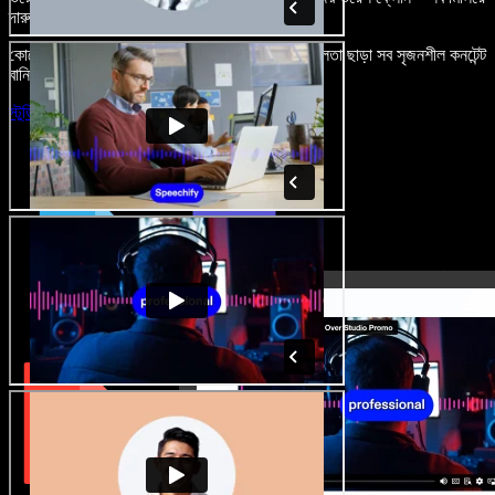
দারুণ মনে রাখার মতো অডিও-ভিডিও প্রজেক্ট বানান।
কোনো শেখার ঝামেলা নেই, শুধু ব্রাউজারে খুলুন—আর দুর্বলতা ছাড়া সব সৃজনশীল কনটেন্ট
বানিয়ে ফেলুন।
স্টুডিও চালু করুন