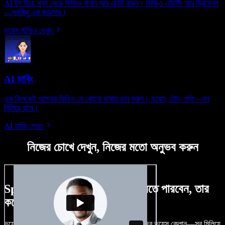
AI টুল দিয়ে শূন্য থেকে ভিডিও বানান আর এডিট করুন। ভিডিও এডিটিং আর ক্রিয়েশন
—সবকিছু এক জায়গায়।
ভয়েস স্টুডিও দেখুন
AI ডাবিং
এক ক্লিকেই আপনার ভিডিও যে কোনো ভাষায় ডাব করুন। ভয়েস, টোন, গতি—সব
মিলিয়ে যাবে।
AI ডাবিং দেখুন
নিজের চোখে দেখুন, নিজের মতো অনুভব করুন
Speechify Studio দিয়ে কী কী করতে পারবেন, তার
কয়েকটা উদাহরণ দেখুন
ভয়েসওভার, রয়্যালটি-ফ্রি ছবি, অডিও, ভিডিও যোগ, নিজের ভয়েস ক্লোন—সব মিলিয়ে