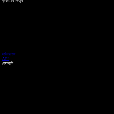
ব্যবহারের ক্ষেত্র
ডাউনলোড
API
কোম্পানি