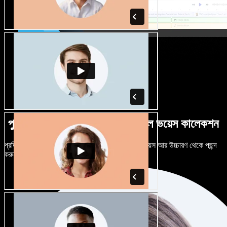
পুরুষ-নারী ভেদে নানান উচ্চারণে বিশাল ভয়েস কালেকশন
প্রতিটি প্রজেক্টকে আলাদা শোনাতে দিন। শত শত AI ভয়েস আর উচ্চারণ থেকে পছন্দ
করুন, নিজের মতো টিউন করুন।