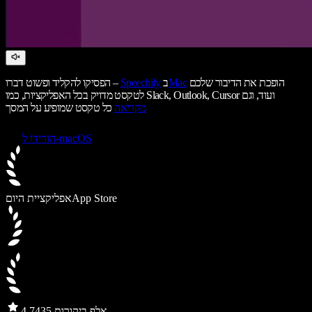
הופכת את הדיבור שלכם
Mac
ב
Speechify
הפסיקו להקליד ופשוט דברו –
לטקסט מדויק בכל האפליקציות, כמו Slack, Outlook, Cursor ועוד, וגם
מקריאה
כל טקסט שמופיע על המסך
הורידו ל-macOS
App Store
אפליקציית היום
435 אלף ביקורות
4.7