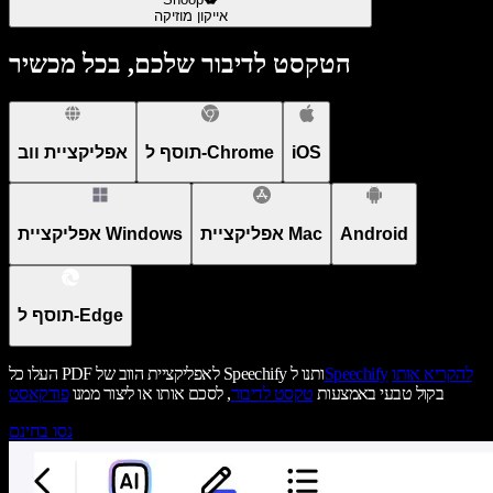
אייקון מוזיקה
הטקסט לדיבור שלכם, בכל מכשיר
iOS
תוסף ל-Chrome
אפליקציית ווב
Android
אפליקציית Mac
אפליקציית Windows
תוסף ל-Edge
להקריא אותו
Speechify
העלו כל PDF לאפליקציית הווב של Speechify ותנו ל
בקול טבעי באמצעות
טקסט לדיבור
, לסכם אותו או ליצור ממנו
פודקאסט
נסו בחינם