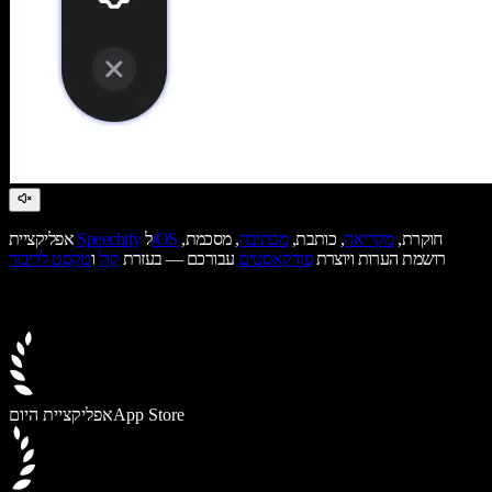
חוקרת,
מקריאה
, כותבת,
מכתיבה
, מסכמת,
iOS
ל
Speechify
אפליקציית
רושמת הערות ויוצרת
פודקאסטים
עבורכם — בעזרת
קול
ו
טקסט לדיבור
App Store
אפליקציית היום