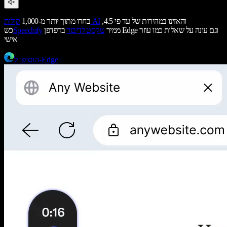
והאזינו במהירות של עד פי 4.5,
קולות AI
בחרו מתוך יותר מ-1,000
ממיר
טקסט לדיבור
בדפדפן Edge וגם עונה על שאלות כמו עוזר
Speechify
כש
אישי
הוסיפו ל-Edge