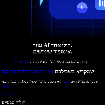
עוזר AI קולי אחד.
אינספור שימושים.
היא שכבת ה-AI הקולית שלכם בכל מכשיר
Speechify
שמקריא בשבילכם
טקסט לדיבור מבוסס AI
הפכו קובצי PDF, מסמכים ועוד לקולות AI טבעיים, מציאותיים ו
מלאי
הבעה
נסו בחינם
קולות טבעיים