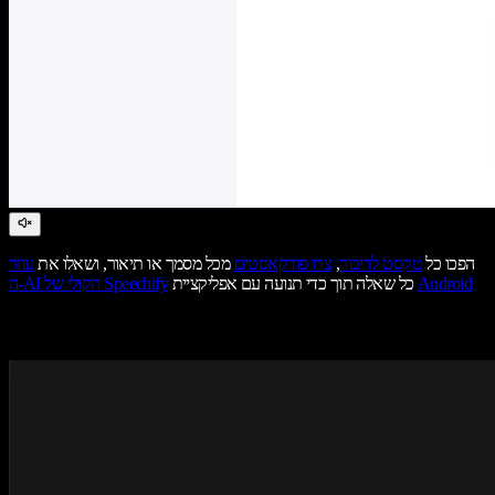
הפכו כל
טקסט לדיבור
,
צרו פודקאסטים
מכל מסמך או תיאור, ושאלו את
עוזר
Android
כל שאלה תוך כדי תנועה עם אפליקציית
ה-AI הקולי של Speechify