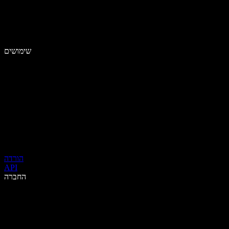
שימושים
הורדה
API
החברה