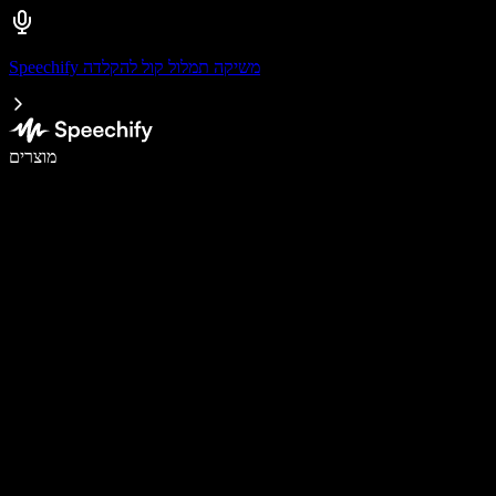
Speechify משיקה תמלול קול להקלדה
לכתוב פי 5 מהר יותר עם הכתבה קולית
מוצרים
למידע נוסף