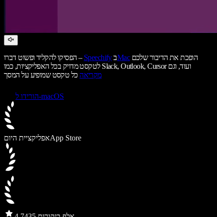
הופכת את הדיבור שלכם
Mac
ב
Speechify
הפסיקו להקליד ופשוט דברו –
לטקסט מדויק בכל האפליקציות, כמו Slack, Outlook, Cursor ועוד, וגם
מקריאה
כל טקסט שמופיע על המסך
הורידו ל-macOS
App Store
אפליקציית היום
435 אלף ביקורות
4.7