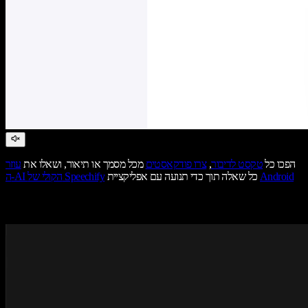
הפכו כל
טקסט לדיבור
,
צרו פודקאסטים
מכל מסמך או תיאור, ושאלו את
עוזר
Android
כל שאלה תוך כדי תנועה עם אפליקציית
ה-AI הקולי של Speechify