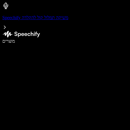
Speechify משיקה תמלול קול להקלדה
לכתוב פי 5 מהר יותר עם הכתבה קולית
מוצרים
למידע נוסף