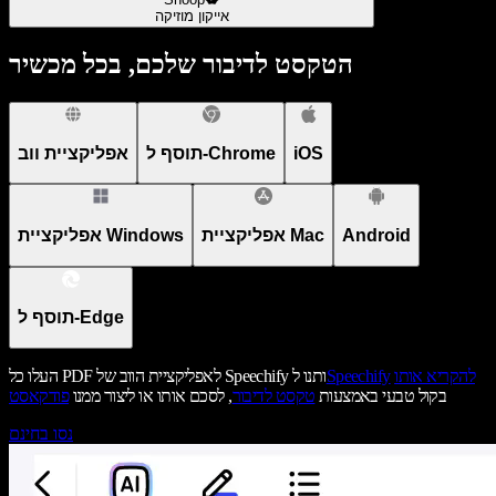
אייקון מוזיקה
הטקסט לדיבור שלכם, בכל מכשיר
iOS
תוסף ל-Chrome
אפליקציית ווב
Android
אפליקציית Mac
אפליקציית Windows
תוסף ל-Edge
להקריא אותו
Speechify
העלו כל PDF לאפליקציית הווב של Speechify ותנו ל
בקול טבעי באמצעות
טקסט לדיבור
, לסכם אותו או ליצור ממנו
פודקאסט
נסו בחינם