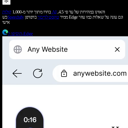
והאזינו במהירות של עד פי 4.5,
קולות AI
בחרו מתוך יותר מ-1,000
ממיר
טקסט לדיבור
בדפדפן Edge וגם עונה על שאלות כמו עוזר
Speechify
כש
אישי
הוסיפו ל-Edge