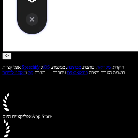
חוקרת,
מקריאה
, כותבת,
מכתיבה
, מסכמת,
iOS
ל
Speechify
אפליקציית
רושמת הערות ויוצרת
פודקאסטים
עבורכם — בעזרת
קול
ו
טקסט לדיבור
App Store
אפליקציית היום