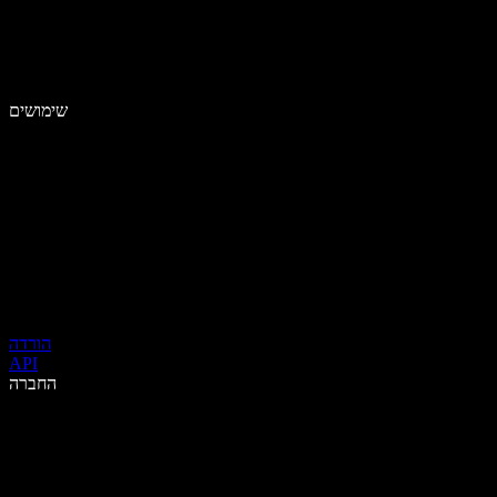
שימושים
הורדה
API
החברה