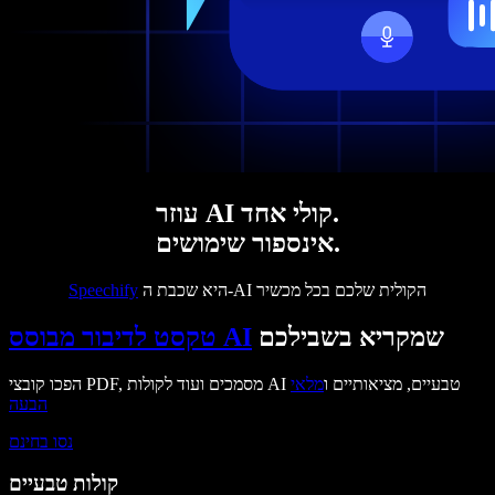
עוזר AI קולי אחד.
אינספור שימושים.
היא שכבת ה-AI הקולית שלכם בכל מכשיר
Speechify
שמקריא בשבילכם
טקסט לדיבור מבוסס AI
הפכו קובצי PDF, מסמכים ועוד לקולות AI טבעיים, מציאותיים ו
מלאי
הבעה
נסו בחינם
קולות טבעיים