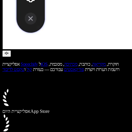
חוקרת,
מקריאה
, כותבת,
מכתיבה
, מסכמת,
iOS
ל
Speechify
אפליקציית
רושמת הערות ויוצרת
פודקאסטים
עבורכם — בעזרת
קול
ו
טקסט לדיבור
App Store
אפליקציית היום