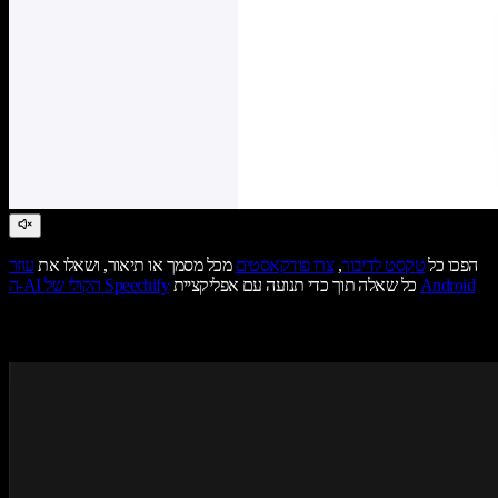
הפכו כל
טקסט לדיבור
,
צרו פודקאסטים
מכל מסמך או תיאור, ושאלו את
עוזר
Android
כל שאלה תוך כדי תנועה עם אפליקציית
ה-AI הקולי של Speechify