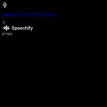
Speechify משיקה תמלול קול להקלדה
לכתוב פי 5 מהר יותר עם הכתבה קולית
מוצרים
למידע נוסף