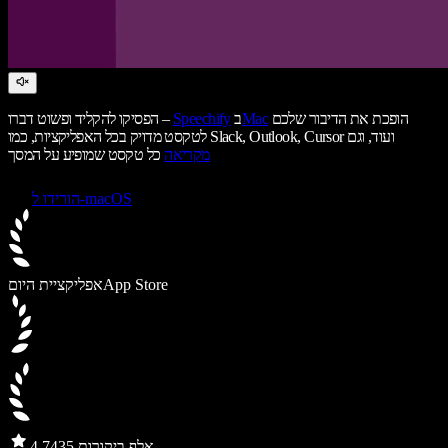
הופכת את הדיבור שלכם
Mac
ב
Speechify
הפסיקו להקליד ופשוט דברו –
לטקסט מדויק בכל האפליקציות, כמו Slack, Outlook, Cursor ועוד, וגם
מקריאה
כל טקסט שמופיע על המסך
הורידו ל-macOS
App Store
אפליקציית היום
435 אלף ביקורות
4.7