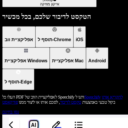
אייקון מוזיקה
הטקסט לדיבור שלכם, בכל מכשיר
iOS
תוסף ל-Chrome
אפליקציית ווב
Android
אפליקציית Mac
אפליקציית Windows
תוסף ל-Edge
להקריא אותו
Speechify
העלו כל PDF לאפליקציית הווב של Speechify ותנו ל
בקול טבעי באמצעות
טקסט לדיבור
, לסכם אותו או ליצור ממנו
פודקאסט
נסו בחינם