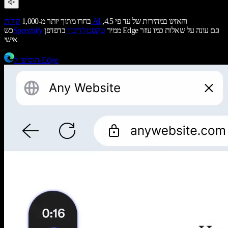
והאזינו במהירות של עד פי 4.5,
קולות AI
בחרו מתוך יותר מ-1,000
ממיר
טקסט לדיבור
בדפדפן Edge וגם עונה על שאלות כמו עוזר
Speechify
כש
אישי
הוסיפו ל-Edge