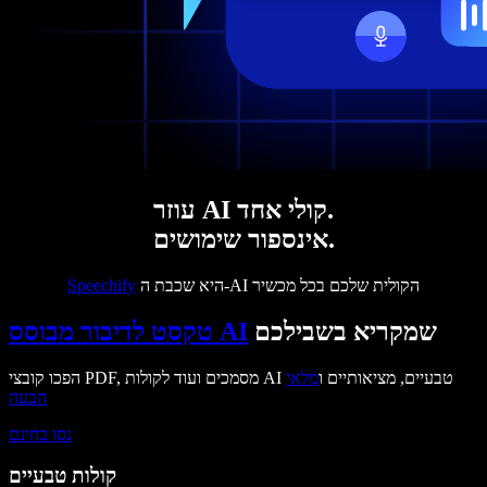
עוזר AI קולי אחד.
אינספור שימושים.
היא שכבת ה-AI הקולית שלכם בכל מכשיר
Speechify
שמקריא בשבילכם
טקסט לדיבור מבוסס AI
הפכו קובצי PDF, מסמכים ועוד לקולות AI טבעיים, מציאותיים ו
מלאי
הבעה
נסו בחינם
קולות טבעיים