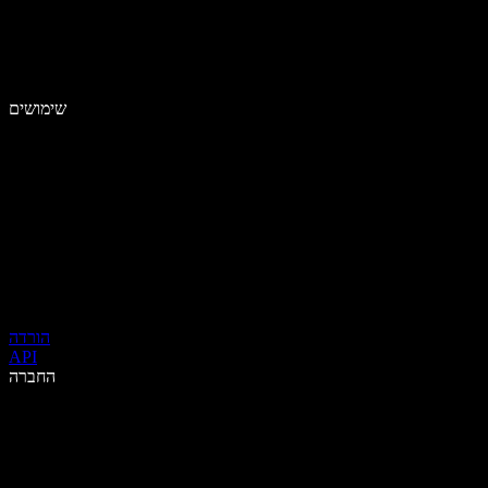
שימושים
הורדה
API
החברה