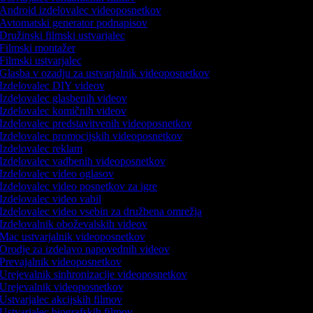
Android izdelovalec videoposnetkov
Avtomatski generator podnapisov
Družinski filmski ustvarjalec
Filmski montažer
Filmski ustvarjalec
Glasba v ozadju za ustvarjalnik videoposnetkov
Izdelovalec DIY videov
Izdelovalec glasbenih videov
Izdelovalec komičnih videov
Izdelovalec predstavitvenih videoposnetkov
Izdelovalec promocijskih videoposnetkov
Izdelovalec reklam
Izdelovalec vadbenih videoposnetkov
Izdelovalec video oglasov
Izdelovalec video posnetkov za igre
Izdelovalec video vabil
Izdelovalec video vsebin za družbena omrežja
Izdelovalnik oboževalskih videov
Mac ustvarjalnik videoposnetkov
Orodje za izdelavo napovednih videov
Prevajalnik videoposnetkov
Urejevalnik sinhronizacije videoposnetkov
Urejevalnik videoposnetkov
Ustvarjalec akcijskih filmov
Ustvarjalec biografskih filmov