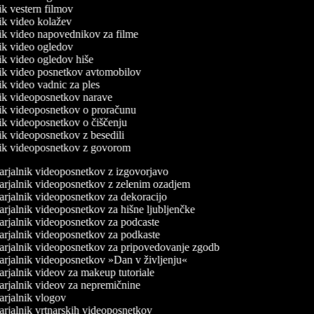
nik vestern filmov
nik video kolažev
nik video napovednikov za filme
nik video ogledov
nik video ogledov hiše
lnik video posnetkov avtomobilov
nik video vadnic za ples
lnik videoposnetkov narave
lnik videoposnetkov o proračunu
nik videoposnetkov o čiščenju
nik videoposnetkov z besedili
lnik videoposnetkov z govorom
rjalnik videoposnetkov z izgovorjavo
rjalnik videoposnetkov z zelenim ozadjem
rjalnik videoposnetkov za dekoracijo
rjalnik videoposnetkov za hišne ljubljenčke
rjalnik videoposnetkov za podcaste
rjalnik videoposnetkov za podkaste
rjalnik videoposnetkov za pripovedovanje zgodb
rjalnik videoposnetkov »Dan v življenju«
rjalnik videov za makeup tutoriale
rjalnik videov za nepremičnine
rjalnik vlogov
rjalnik vrtnarskih videoposnetkov