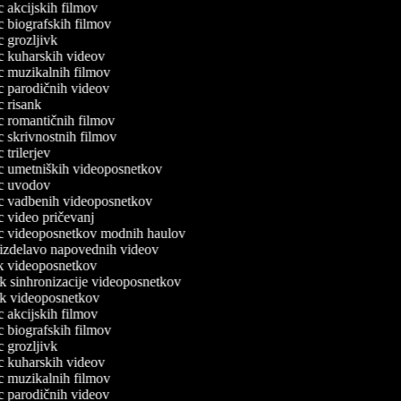
ec akcijskih filmov
ec biografskih filmov
ec grozljivk
ec kuharskih videov
ec muzikalnih filmov
ec parodičnih videov
ec risank
ec romantičnih filmov
ec skrivnostnih filmov
c trilerjev
lec umetniških videoposnetkov
lec uvodov
lec vadbenih videoposnetkov
ec video pričevanj
lec videoposnetkov modnih haulov
a izdelavo napovednih videov
nik videoposnetkov
ik sinhronizacije videoposnetkov
nik videoposnetkov
ec akcijskih filmov
ec biografskih filmov
ec grozljivk
ec kuharskih videov
ec muzikalnih filmov
ec parodičnih videov