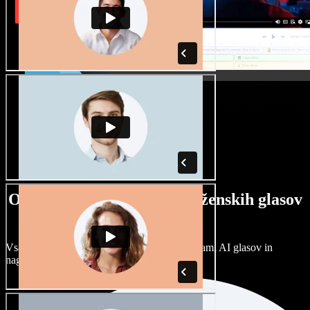
Ogromna izbira moških in ženskih glasov
ter naglasov
Vsak projekt je unikaten. Izbirajte med stotinami AI glasov in
naglasov ter jih prilagodite po svoje.