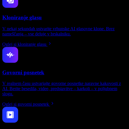
Kloniranje glasu
V nekaj sekundah ustvarite vrhunske AI glasovne klone. Brez
nameščanja – vse deluje v brskalniku.
Oglej si kloniranje glasu
Govorni posnetek
V realnem času ustvarjajte govorne posnetke naravne kakovosti z
AI. Berite besedila, videe, predstavitve – karkoli – v poljubnem
slogu.
Oglej si govorni posnetek