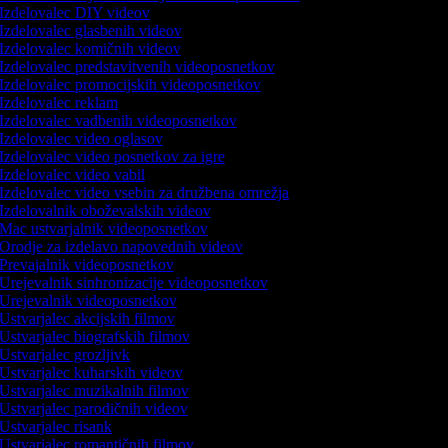
Izdelovalec DIY videov
Izdelovalec glasbenih videov
Izdelovalec komičnih videov
Izdelovalec predstavitvenih videoposnetkov
Izdelovalec promocijskih videoposnetkov
Izdelovalec reklam
Izdelovalec vadbenih videoposnetkov
Izdelovalec video oglasov
Izdelovalec video posnetkov za igre
Izdelovalec video vabil
Izdelovalec video vsebin za družbena omrežja
Izdelovalnik oboževalskih videov
Mac ustvarjalnik videoposnetkov
Orodje za izdelavo napovednih videov
Prevajalnik videoposnetkov
Urejevalnik sinhronizacije videoposnetkov
Urejevalnik videoposnetkov
Ustvarjalec akcijskih filmov
Ustvarjalec biografskih filmov
Ustvarjalec grozljivk
Ustvarjalec kuharskih videov
Ustvarjalec muzikalnih filmov
Ustvarjalec parodičnih videov
Ustvarjalec risank
Ustvarjalec romantičnih filmov