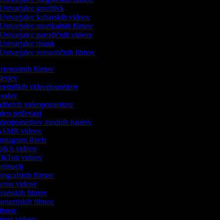
Ustvarjalec grozljivk
Ustvarjalec kuharskih videov
Ustvarjalec muzikalnih filmov
Ustvarjalec parodičnih videov
Ustvarjalec risank
Ustvarjalec romantičnih filmov
skrivnostnih filmov
ilerjev
umetniških videoposnetkov
uvodov
vadbenih videoposnetkov
video pričevanj
 videoposnetkov modnih haulov
k ASMR videov
 Instagram Reels
k Q&A videov
 TikTok videov
 animacij
 biografskih filmov
 demo videov
 dramskih filmov
fantazijskih filmov
 filmov
fitnes videov