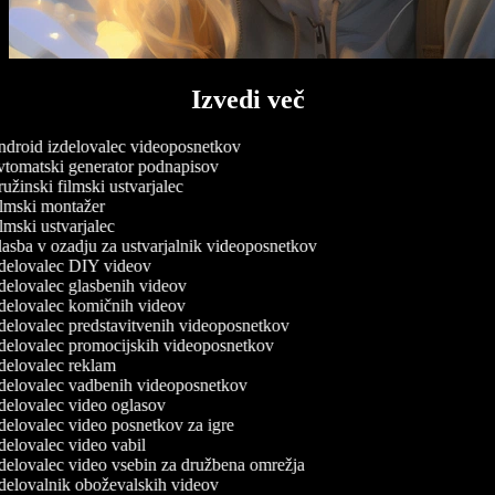
Izvedi več
droid izdelovalec videoposnetkov
tomatski generator podnapisov
žinski filmski ustvarjalec
lmski montažer
mski ustvarjalec
asba v ozadju za ustvarjalnik videoposnetkov
delovalec DIY videov
delovalec glasbenih videov
delovalec komičnih videov
delovalec predstavitvenih videoposnetkov
delovalec promocijskih videoposnetkov
delovalec reklam
delovalec vadbenih videoposnetkov
delovalec video oglasov
delovalec video posnetkov za igre
delovalec video vabil
delovalec video vsebin za družbena omrežja
delovalnik oboževalskih videov