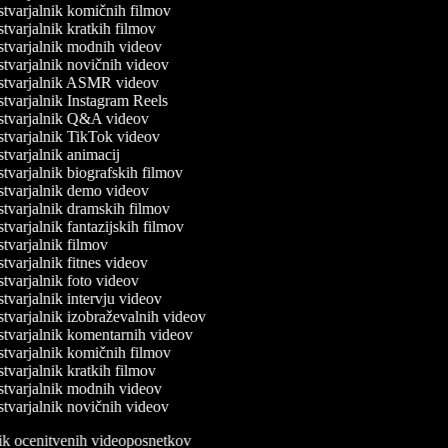
tvarjalnik komičnih filmov
tvarjalnik kratkih filmov
tvarjalnik modnih videov
tvarjalnik novičnih videov
tvarjalnik ASMR videov
tvarjalnik Instagram Reels
tvarjalnik Q&A videov
tvarjalnik TikTok videov
tvarjalnik animacij
tvarjalnik biografskih filmov
tvarjalnik demo videov
tvarjalnik dramskih filmov
varjalnik fantazijskih filmov
tvarjalnik filmov
tvarjalnik fitnes videov
tvarjalnik foto videov
tvarjalnik intervju videov
tvarjalnik izobraževalnih videov
tvarjalnik komentarnih videov
tvarjalnik komičnih filmov
tvarjalnik kratkih filmov
tvarjalnik modnih videov
tvarjalnik novičnih videov
lnik ocenitvenih videoposnetkov