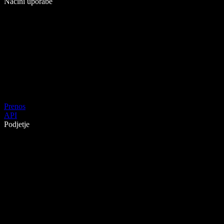
Načini uporabe
Prenos
API
Podjetje