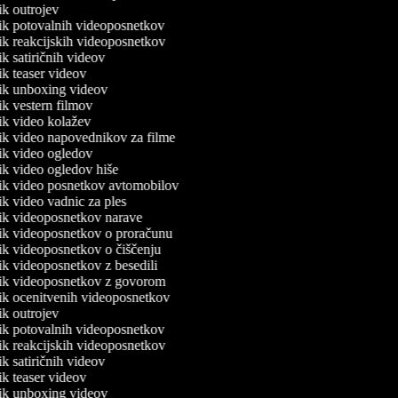
nik outrojev
lnik potovalnih videoposnetkov
nik reakcijskih videoposnetkov
nik satiričnih videov
nik teaser videov
lnik unboxing videov
nik vestern filmov
nik video kolažev
nik video napovednikov za filme
nik video ogledov
nik video ogledov hiše
lnik video posnetkov avtomobilov
nik video vadnic za ples
lnik videoposnetkov narave
lnik videoposnetkov o proračunu
nik videoposnetkov o čiščenju
nik videoposnetkov z besedili
lnik videoposnetkov z govorom
lnik ocenitvenih videoposnetkov
nik outrojev
lnik potovalnih videoposnetkov
nik reakcijskih videoposnetkov
nik satiričnih videov
nik teaser videov
lnik unboxing videov