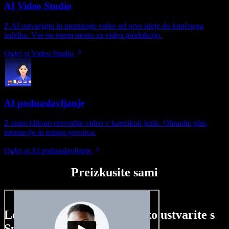
AI Video Studio
Z AI ustvarjajte in montirajte videe od prve ideje do končnega
izdelka. Vse na enem mestu za video produkcijo.
Oglej si Video Studio
AI podnaslavljanje
Z enim klikom prevedite video v katerikoli jezik. Ohranite glas,
intonacijo in tempo govorca.
Oglej si AI podnaslavljanje
Preizkusite sami
Le nekaj primerov, kaj lahko ustvarite s
Speechify Studio.