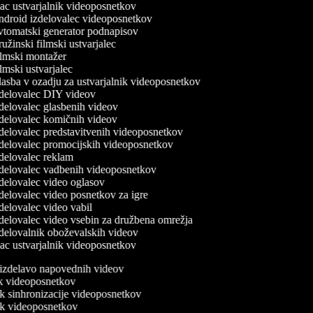
c ustvarjalnik videoposnetkov
droid izdelovalec videoposnetkov
tomatski generator podnapisov
žinski filmski ustvarjalec
lmski montažer
mski ustvarjalec
asba v ozadju za ustvarjalnik videoposnetkov
delovalec DIY videov
delovalec glasbenih videov
delovalec komičnih videov
delovalec predstavitvenih videoposnetkov
delovalec promocijskih videoposnetkov
delovalec reklam
delovalec vadbenih videoposnetkov
delovalec video oglasov
delovalec video posnetkov za igre
delovalec video vabil
delovalec video vsebin za družbena omrežja
delovalnik oboževalskih videov
c ustvarjalnik videoposnetkov
a izdelavo napovednih videov
nik videoposnetkov
ik sinhronizacije videoposnetkov
nik videoposnetkov