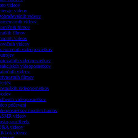
 foto videov
intervju videov
 izobraževalnih videov
 komentarnih videov
 komičnih filmov
kratkih filmov
 modnih videov
 novičnih videov
 ocenitvenih videoposnetkov
 outrojev
 potovalnih videoposnetkov
 reakcijskih videoposnetkov
satiričnih videov
skrivnostnih filmov
ilerjev
umetniških videoposnetkov
uvodov
vadbenih videoposnetkov
video pričevanj
 videoposnetkov modnih haulov
k ASMR videov
 Instagram Reels
k Q&A videov
 TikTok videov