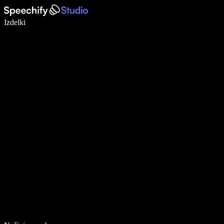
Pišite 5× hitreje z narekovanjem
Izdelki
Več o tem