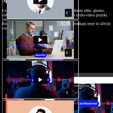
Ustvarjajte govorne posnetke, dodajajte brezplačne slike, glasbo,
videe, klonirajte svoj glas in pripravite celoten avdio-video projekt.
Brez učenja in kar iz brskalnika ustvarjalci premikajo meje in oživijo
vse ideje.
Zaženi Studio