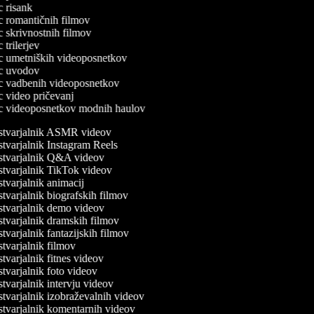
ec risank
ec romantičnih filmov
ec skrivnostnih filmov
c trilerjev
lec umetniških videoposnetkov
lec uvodov
lec vadbenih videoposnetkov
ec video pričevanj
lec videoposnetkov modnih haulov
tvarjalnik ASMR videov
tvarjalnik Instagram Reels
tvarjalnik Q&A videov
tvarjalnik TikTok videov
tvarjalnik animacij
tvarjalnik biografskih filmov
tvarjalnik demo videov
tvarjalnik dramskih filmov
varjalnik fantazijskih filmov
tvarjalnik filmov
tvarjalnik fitnes videov
tvarjalnik foto videov
tvarjalnik intervju videov
tvarjalnik izobraževalnih videov
tvarjalnik komentarnih videov