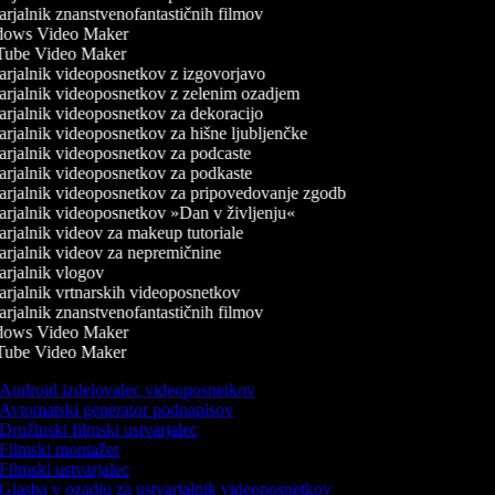
rjalnik znanstvenofantastičnih filmov
ows Video Maker
ube Video Maker
rjalnik videoposnetkov z izgovorjavo
rjalnik videoposnetkov z zelenim ozadjem
rjalnik videoposnetkov za dekoracijo
rjalnik videoposnetkov za hišne ljubljenčke
rjalnik videoposnetkov za podcaste
rjalnik videoposnetkov za podkaste
rjalnik videoposnetkov za pripovedovanje zgodb
rjalnik videoposnetkov »Dan v življenju«
rjalnik videov za makeup tutoriale
rjalnik videov za nepremičnine
rjalnik vlogov
rjalnik vrtnarskih videoposnetkov
rjalnik znanstvenofantastičnih filmov
ows Video Maker
ube Video Maker
Android izdelovalec videoposnetkov
Avtomatski generator podnapisov
Družinski filmski ustvarjalec
Filmski montažer
Filmski ustvarjalec
Glasba v ozadju za ustvarjalnik videoposnetkov