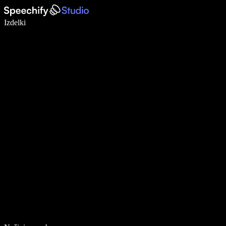
Pišite 5× hitreje z narekovanjem
Izdelki
Več o tem