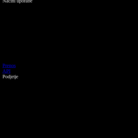
Načini uporabe
Prenos
API
Podjetje