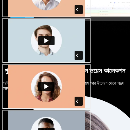
পুরুষ-নারী ভেদে নানান উচ্চারণে বিশাল ভয়েস কালেকশন
প্রতিটি প্রজেক্টকে আলাদা শোনাতে দিন। শত শত AI ভয়েস আর উচ্চারণ থেকে পছন্দ
করুন, নিজের মতো টিউন করুন।