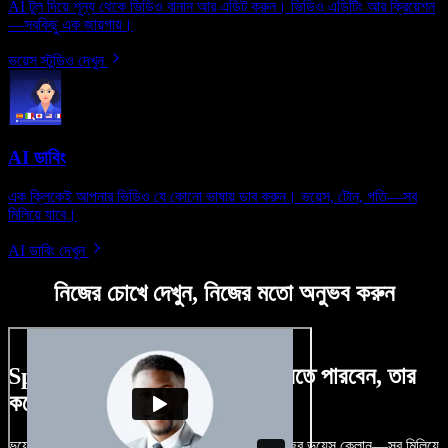
AI টুল দিয়ে শূন্য থেকে ভিডিও বানান আর এডিট করুন। ভিডিও এডিটিং আর ক্রিয়েশন
—সবকিছু এক জায়গায়।
ভয়েস স্টুডিও দেখুন
AI ডাবিং
এক ক্লিকেই আপনার ভিডিও যে কোনো ভাষায় ডাব করুন। ভয়েস, টোন, গতি—সব
মিলিয়ে যাবে।
AI ডাবিং দেখুন
নিজের চোখে দেখুন, নিজের মতো অনুভব করুন
Speechify Studio দিয়ে কী কী করতে পারবেন, তার
কয়েকটা উদাহরণ দেখুন
ভয়েসওভার, রয়্যালটি-ফ্রি ছবি, অডিও, ভিডিও যোগ, নিজের ভয়েস ক্লোন—সব মিলিয়ে