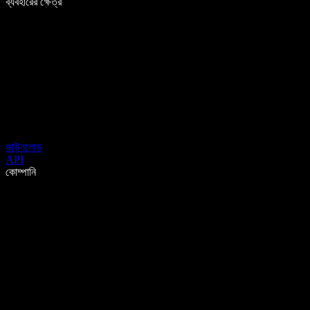
ব্যবহারের ক্ষেত্র
ডাউনলোড
API
কোম্পানি