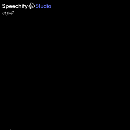
ভয়েস টাইপিং দিয়ে ৫ গুণ দ্রুত লিখুন
প্রোডাক্ট
আরও জানুন