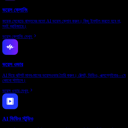
ভয়েস ক্লোনিং
কয়েক সেকেন্ডে বাস্তবের মতো AI ভয়েস ক্লোন করুন। কিছু ইনস্টল করতে হবে না,
সবই ব্রাউজারে।
ভয়েস ক্লোনিং দেখুন
ভয়েস ওভার
AI দিয়ে ঝটপট মানব-মানের ভয়েসওভার তৈরি করুন। টেক্সট, ভিডিও, এক্সপ্লেইনার—যে
কোনো স্টাইলে।
ভয়েস ওভার দেখুন
AI ভিডিও স্টুডিও