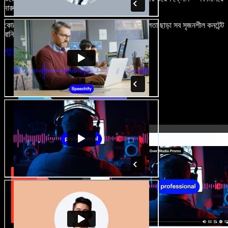
দারুণ মনে রাখার মতো অডিও-ভিডিও প্রজেক্ট বানান।
কোনো শেখার ঝামেলা নেই, শুধু ব্রাউজারে খুলুন—আর দুর্বলতা ছাড়া সব সৃজনশীল কনটেন্ট
বানিয়ে ফেলুন।
স্টুডিও চালু করুন