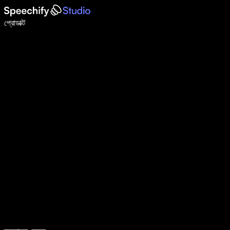
ভয়েস টাইপিং দিয়ে ৫ গুণ দ্রুত লিখুন
প্রোডাক্ট
আরও জানুন