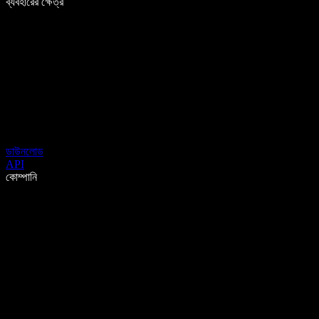
ব্যবহারের ক্ষেত্র
ডাউনলোড
API
কোম্পানি