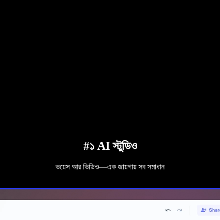
#১ AI স্টুডিও
ভয়েস আর ভিডিও—এক জায়গায় সব সমাধান