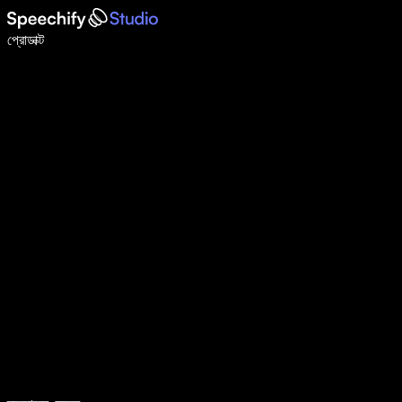
ভয়েস টাইপিং দিয়ে ৫ গুণ দ্রুত লিখুন
প্রোডাক্ট
আরও জানুন