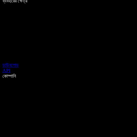
ব্যবহারের ক্ষেত্র
ডাউনলোড
API
কোম্পানি