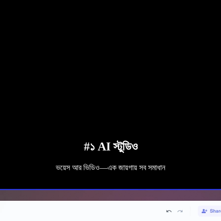
#১ AI স্টুডিও
ভয়েস আর ভিডিও—এক জায়গায় সব সমাধান