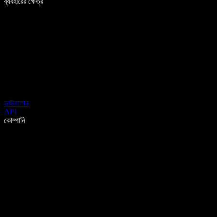
ব্যবহারের ক্ষেত্র
ডাউনলোড
API
কোম্পানি