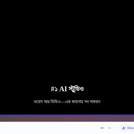
#১ AI স্টুডিও
ভয়েস আর ভিডিও—এক জায়গায় সব সমাধান