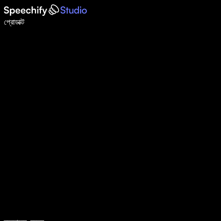
ভয়েস টাইপিং দিয়ে ৫ গুণ দ্রুত লিখুন
প্রোডাক্ট
আরও জানুন