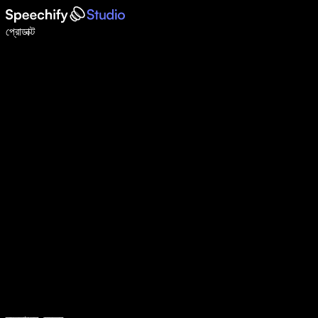
ভয়েস টাইপিং দিয়ে ৫ গুণ দ্রুত লিখুন
প্রোডাক্ট
আরও জানুন