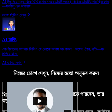
AI টুল দিয়ে শূন্য থেকে ভিডিও বানান আর এডিট করুন। ভিডিও এডিটিং আর ক্রিয়েশন
—সবকিছু এক জায়গায়।
ভয়েস স্টুডিও দেখুন
AI ডাবিং
এক ক্লিকেই আপনার ভিডিও যে কোনো ভাষায় ডাব করুন। ভয়েস, টোন, গতি—সব
মিলিয়ে যাবে।
AI ডাবিং দেখুন
নিজের চোখে দেখুন, নিজের মতো অনুভব করুন
Speechify Studio দিয়ে কী কী করতে পারবেন, তার
কয়েকটা উদাহরণ দেখুন
ভয়েসওভার, রয়্যালটি-ফ্রি ছবি, অডিও, ভিডিও যোগ, নিজের ভয়েস ক্লোন—সব মিলিয়ে