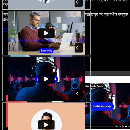
দারুণ মনে রাখার মতো অডিও-ভিডিও প্রজেক্ট বানান।
কোনো শেখার ঝামেলা নেই, শুধু ব্রাউজারে খুলুন—আর দুর্বলতা ছাড়া সব সৃজনশীল কনটেন্ট
বানিয়ে ফেলুন।
স্টুডিও চালু করুন