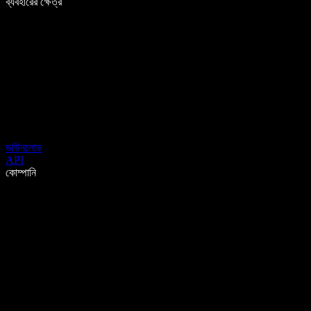
ব্যবহারের ক্ষেত্র
ডাউনলোড
API
কোম্পানি