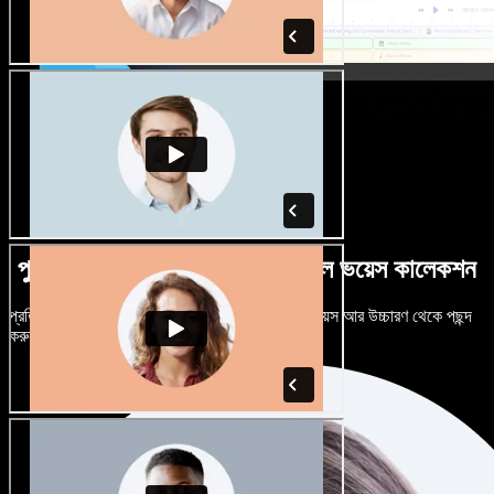
পুরুষ-নারী ভেদে নানান উচ্চারণে বিশাল ভয়েস কালেকশন
প্রতিটি প্রজেক্টকে আলাদা শোনাতে দিন। শত শত AI ভয়েস আর উচ্চারণ থেকে পছন্দ
করুন, নিজের মতো টিউন করুন।