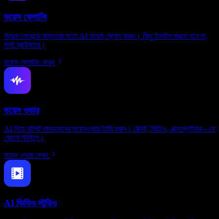
ভয়েস ক্লোনিং
কয়েক সেকেন্ডে বাস্তবের মতো AI ভয়েস ক্লোন করুন। কিছু ইনস্টল করতে হবে না,
সবই ব্রাউজারে।
ভয়েস ক্লোনিং দেখুন
ভয়েস ওভার
AI দিয়ে ঝটপট মানব-মানের ভয়েসওভার তৈরি করুন। টেক্সট, ভিডিও, এক্সপ্লেইনার—যে
কোনো স্টাইলে।
ভয়েস ওভার দেখুন
AI ভিডিও স্টুডিও