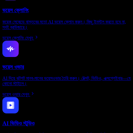
ভয়েস ক্লোনিং
কয়েক সেকেন্ডে বাস্তবের মতো AI ভয়েস ক্লোন করুন। কিছু ইনস্টল করতে হবে না,
সবই ব্রাউজারে।
ভয়েস ক্লোনিং দেখুন
ভয়েস ওভার
AI দিয়ে ঝটপট মানব-মানের ভয়েসওভার তৈরি করুন। টেক্সট, ভিডিও, এক্সপ্লেইনার—যে
কোনো স্টাইলে।
ভয়েস ওভার দেখুন
AI ভিডিও স্টুডিও