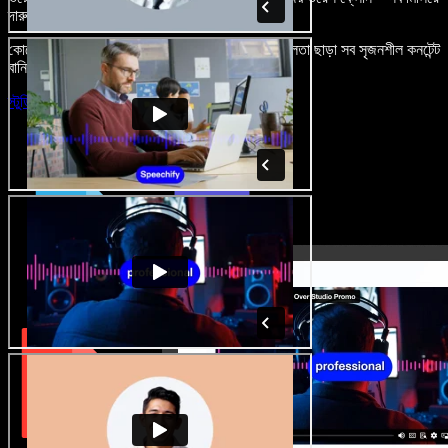
দারুণ মনে রাখার মতো অডিও-ভিডিও প্রজেক্ট বানান।
কোনো শেখার ঝামেলা নেই, শুধু ব্রাউজারে খুলুন—আর দুর্বলতা ছাড়া সব সৃজনশীল কনটেন্ট
বানিয়ে ফেলুন।
স্টুডিও চালু করুন