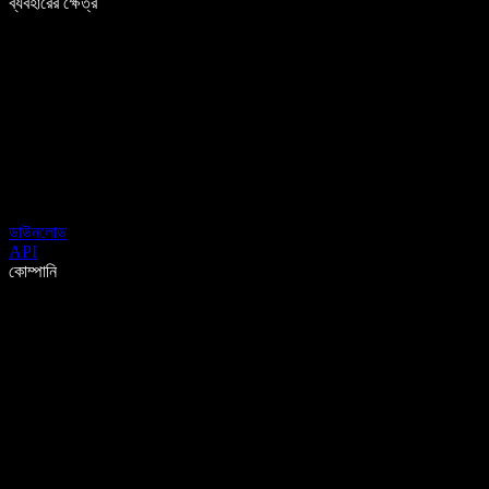
ব্যবহারের ক্ষেত্র
ডাউনলোড
API
কোম্পানি