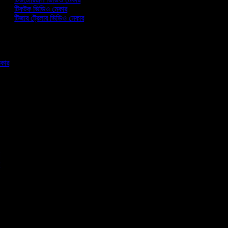
টিকটক ভিডিও মেকার
টিজার ট্রেলার ভিডিও মেকার
মেকার
র
পি
তা
া
া
া