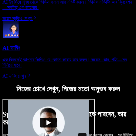
AI টুল দিয়ে শূন্য থেকে ভিডিও বানান আর এডিট করুন। ভিডিও এডিটিং আর ক্রিয়েশন
—সবকিছু এক জায়গায়।
ভয়েস স্টুডিও দেখুন
AI ডাবিং
এক ক্লিকেই আপনার ভিডিও যে কোনো ভাষায় ডাব করুন। ভয়েস, টোন, গতি—সব
মিলিয়ে যাবে।
AI ডাবিং দেখুন
নিজের চোখে দেখুন, নিজের মতো অনুভব করুন
Speechify Studio দিয়ে কী কী করতে পারবেন, তার
কয়েকটা উদাহরণ দেখুন
ভয়েসওভার, রয়্যালটি-ফ্রি ছবি, অডিও, ভিডিও যোগ, নিজের ভয়েস ক্লোন—সব মিলিয়ে