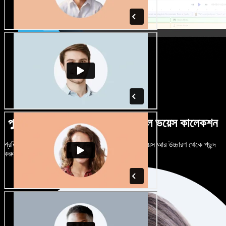
পুরুষ-নারী ভেদে নানান উচ্চারণে বিশাল ভয়েস কালেকশন
প্রতিটি প্রজেক্টকে আলাদা শোনাতে দিন। শত শত AI ভয়েস আর উচ্চারণ থেকে পছন্দ
করুন, নিজের মতো টিউন করুন।