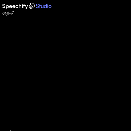
ভয়েস টাইপিং দিয়ে ৫ গুণ দ্রুত লিখুন
প্রোডাক্ট
আরও জানুন