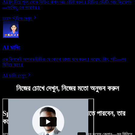
AI টুল দিয়ে শূন্য থেকে ভিডিও বানান আর এডিট করুন। ভিডিও এডিটিং আর ক্রিয়েশন
—সবকিছু এক জায়গায়।
ভয়েস স্টুডিও দেখুন
AI ডাবিং
এক ক্লিকেই আপনার ভিডিও যে কোনো ভাষায় ডাব করুন। ভয়েস, টোন, গতি—সব
মিলিয়ে যাবে।
AI ডাবিং দেখুন
নিজের চোখে দেখুন, নিজের মতো অনুভব করুন
Speechify Studio দিয়ে কী কী করতে পারবেন, তার
কয়েকটা উদাহরণ দেখুন
ভয়েসওভার, রয়্যালটি-ফ্রি ছবি, অডিও, ভিডিও যোগ, নিজের ভয়েস ক্লোন—সব মিলিয়ে