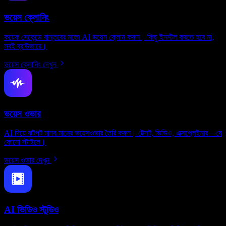
ভয়েস ক্লোনিং
কয়েক সেকেন্ডে বাস্তবের মতো AI ভয়েস ক্লোন করুন। কিছু ইনস্টল করতে হবে না,
সবই ব্রাউজারে।
ভয়েস ক্লোনিং দেখুন
ভয়েস ওভার
AI দিয়ে ঝটপট মানব-মানের ভয়েসওভার তৈরি করুন। টেক্সট, ভিডিও, এক্সপ্লেইনার—যে
কোনো স্টাইলে।
ভয়েস ওভার দেখুন
AI ভিডিও স্টুডিও