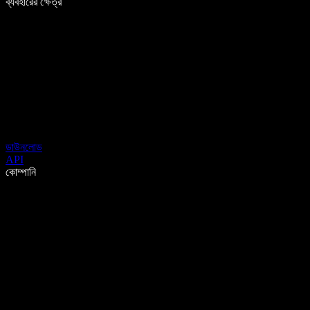
ব্যবহারের ক্ষেত্র
ডাউনলোড
API
কোম্পানি