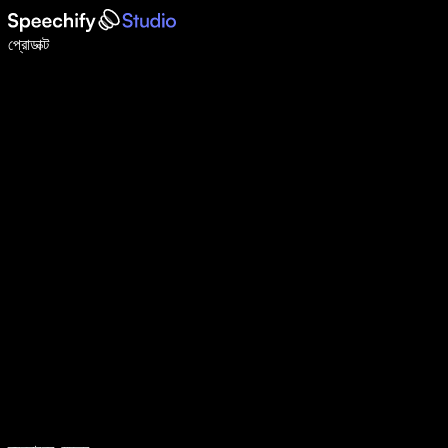
ভয়েস টাইপিং দিয়ে ৫ গুণ দ্রুত লিখুন
প্রোডাক্ট
আরও জানুন