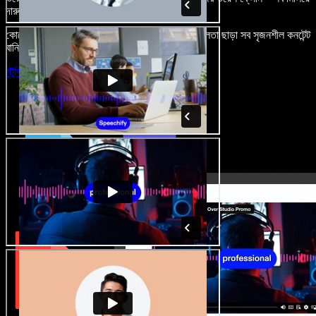
দারুণ মনে রাখার মতো অডিও-ভিডিও প্রজেক্ট বানান।
কোনো শেখার ঝামেলা নেই, শুধু ব্রাউজারে খুলুন—আর দুর্বলতা ছাড়া সব সৃজনশীল কনটেন্ট
বানিয়ে ফেলুন।
স্টুডিও চালু করুন