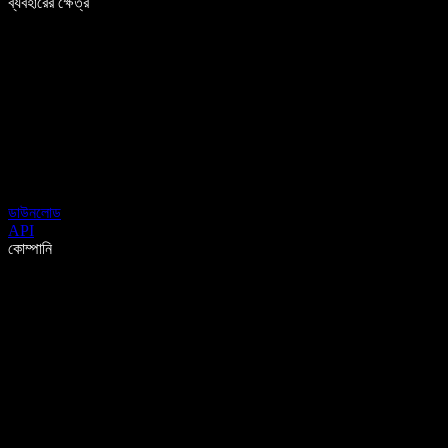
ব্যবহারের ক্ষেত্র
ডাউনলোড
API
কোম্পানি