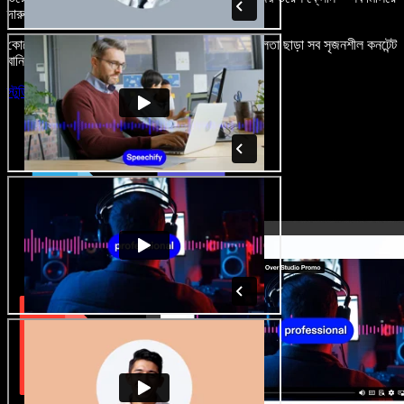
দারুণ মনে রাখার মতো অডিও-ভিডিও প্রজেক্ট বানান।
কোনো শেখার ঝামেলা নেই, শুধু ব্রাউজারে খুলুন—আর দুর্বলতা ছাড়া সব সৃজনশীল কনটেন্ট
বানিয়ে ফেলুন।
স্টুডিও চালু করুন