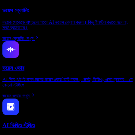
ভয়েস ক্লোনিং
কয়েক সেকেন্ডে বাস্তবের মতো AI ভয়েস ক্লোন করুন। কিছু ইনস্টল করতে হবে না,
সবই ব্রাউজারে।
ভয়েস ক্লোনিং দেখুন
ভয়েস ওভার
AI দিয়ে ঝটপট মানব-মানের ভয়েসওভার তৈরি করুন। টেক্সট, ভিডিও, এক্সপ্লেইনার—যে
কোনো স্টাইলে।
ভয়েস ওভার দেখুন
AI ভিডিও স্টুডিও