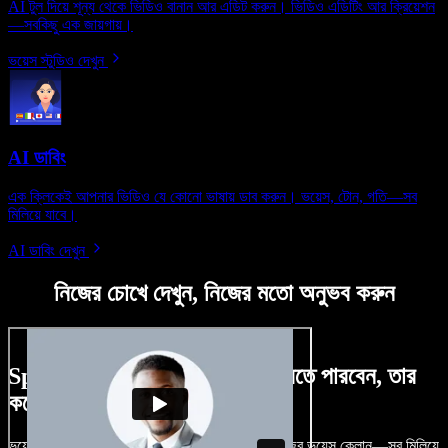
AI টুল দিয়ে শূন্য থেকে ভিডিও বানান আর এডিট করুন। ভিডিও এডিটিং আর ক্রিয়েশন
—সবকিছু এক জায়গায়।
ভয়েস স্টুডিও দেখুন
AI ডাবিং
এক ক্লিকেই আপনার ভিডিও যে কোনো ভাষায় ডাব করুন। ভয়েস, টোন, গতি—সব
মিলিয়ে যাবে।
AI ডাবিং দেখুন
নিজের চোখে দেখুন, নিজের মতো অনুভব করুন
Speechify Studio দিয়ে কী কী করতে পারবেন, তার
কয়েকটা উদাহরণ দেখুন
ভয়েসওভার, রয়্যালটি-ফ্রি ছবি, অডিও, ভিডিও যোগ, নিজের ভয়েস ক্লোন—সব মিলিয়ে