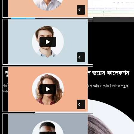
পুরুষ-নারী ভেদে নানান উচ্চারণে বিশাল ভয়েস কালেকশন
প্রতিটি প্রজেক্টকে আলাদা শোনাতে দিন। শত শত AI ভয়েস আর উচ্চারণ থেকে পছন্দ
করুন, নিজের মতো টিউন করুন।