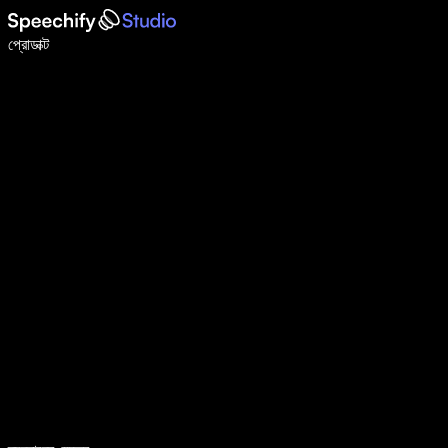
ভয়েস টাইপিং দিয়ে ৫ গুণ দ্রুত লিখুন
প্রোডাক্ট
আরও জানুন