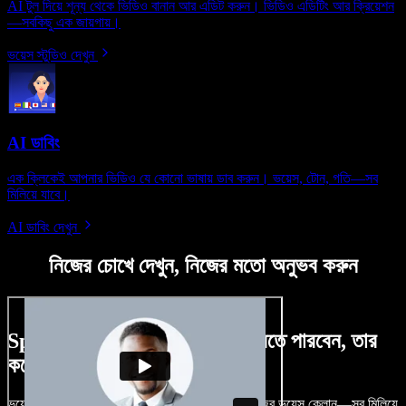
AI টুল দিয়ে শূন্য থেকে ভিডিও বানান আর এডিট করুন। ভিডিও এডিটিং আর ক্রিয়েশন
—সবকিছু এক জায়গায়।
ভয়েস স্টুডিও দেখুন
AI ডাবিং
এক ক্লিকেই আপনার ভিডিও যে কোনো ভাষায় ডাব করুন। ভয়েস, টোন, গতি—সব
মিলিয়ে যাবে।
AI ডাবিং দেখুন
নিজের চোখে দেখুন, নিজের মতো অনুভব করুন
Speechify Studio দিয়ে কী কী করতে পারবেন, তার
কয়েকটা উদাহরণ দেখুন
ভয়েসওভার, রয়্যালটি-ফ্রি ছবি, অডিও, ভিডিও যোগ, নিজের ভয়েস ক্লোন—সব মিলিয়ে