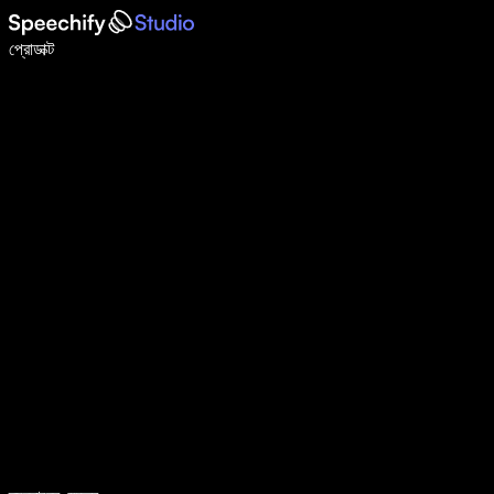
ভয়েস টাইপিং দিয়ে ৫ গুণ দ্রুত লিখুন
প্রোডাক্ট
আরও জানুন