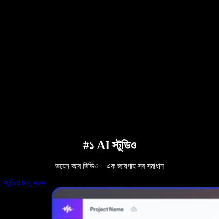
ব্যবহারকারীদের গল্প
গুগল ডক্স পড়ে শোনান
B2B কেস স্টাডি
এআই ভয়েস চেঞ্জার
রিভিউ
যেসব অ্যাপ টেক্সট পড়ে শোনায়
প্রেস
আমাকে পড়ে শোনান
টেক্সট টু স্পিচ রিডার
এন্টারপ্রাইজ
বিক্রয় দলের সঙ্গে কথা বলুন
এন্টারপ্রাইজ ও EDU-এর জন্য স্পিচিফাই
অ্যাক্সেস টু ওয়ার্কের জন্য স্পিচিফাই
DSA-এর জন্য স্পিচিফাই
SIMBA ভয়েস এজেন্ট
ডেভেলপারদের জন্য স্পিচিফাই
#১ AI স্টুডিও
ভয়েস আর ভিডিও—এক জায়গায় সব সমাধান
স্টুডিও চালু করুন