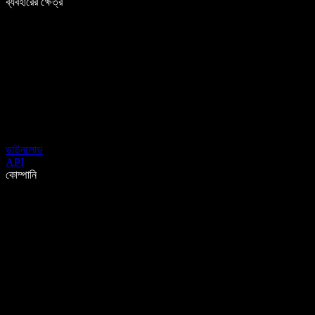
ব্যবহারের ক্ষেত্র
ডাউনলোড
API
কোম্পানি