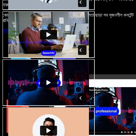
দারুণ মনে রাখার মতো অডিও-ভিডিও প্রজেক্ট বানান।
কোনো শেখার ঝামেলা নেই, শুধু ব্রাউজারে খুলুন—আর দুর্বলতা ছাড়া সব সৃজনশীল কনটেন্ট
বানিয়ে ফেলুন।
স্টুডিও চালু করুন