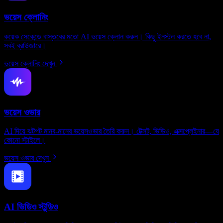
ভয়েস ক্লোনিং
কয়েক সেকেন্ডে বাস্তবের মতো AI ভয়েস ক্লোন করুন। কিছু ইনস্টল করতে হবে না,
সবই ব্রাউজারে।
ভয়েস ক্লোনিং দেখুন
ভয়েস ওভার
AI দিয়ে ঝটপট মানব-মানের ভয়েসওভার তৈরি করুন। টেক্সট, ভিডিও, এক্সপ্লেইনার—যে
কোনো স্টাইলে।
ভয়েস ওভার দেখুন
AI ভিডিও স্টুডিও