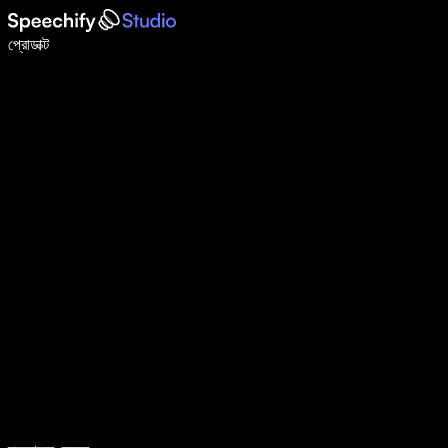
ভয়েস টাইপিং দিয়ে ৫ গুণ দ্রুত লিখুন
প্রোডাক্ট
আরও জানুন