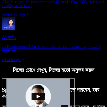
AI টুল দিয়ে শূন্য থেকে ভিডিও বানান আর এডিট করুন। ভিডিও এডিটিং আর ক্রিয়েশন
—সবকিছু এক জায়গায়।
ভয়েস স্টুডিও দেখুন
AI ডাবিং
এক ক্লিকেই আপনার ভিডিও যে কোনো ভাষায় ডাব করুন। ভয়েস, টোন, গতি—সব
মিলিয়ে যাবে।
AI ডাবিং দেখুন
নিজের চোখে দেখুন, নিজের মতো অনুভব করুন
Speechify Studio দিয়ে কী কী করতে পারবেন, তার
কয়েকটা উদাহরণ দেখুন
ভয়েসওভার, রয়্যালটি-ফ্রি ছবি, অডিও, ভিডিও যোগ, নিজের ভয়েস ক্লোন—সব মিলিয়ে