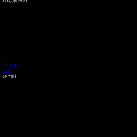
ব্যবহারের ক্ষেত্র
ডাউনলোড
API
কোম্পানি