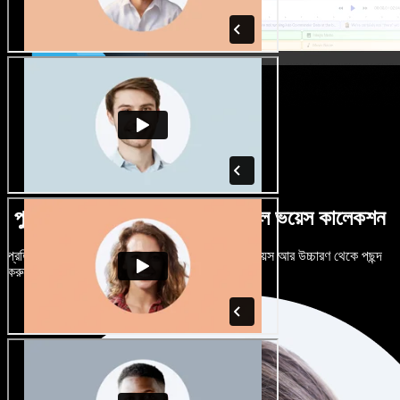
পুরুষ-নারী ভেদে নানান উচ্চারণে বিশাল ভয়েস কালেকশন
প্রতিটি প্রজেক্টকে আলাদা শোনাতে দিন। শত শত AI ভয়েস আর উচ্চারণ থেকে পছন্দ
করুন, নিজের মতো টিউন করুন।