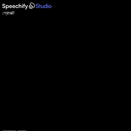
ভয়েস টাইপিং দিয়ে ৫ গুণ দ্রুত লিখুন
প্রোডাক্ট
আরও জানুন