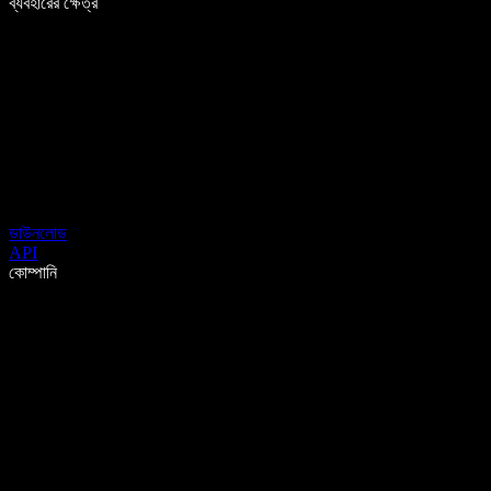
ব্যবহারের ক্ষেত্র
ডাউনলোড
API
কোম্পানি