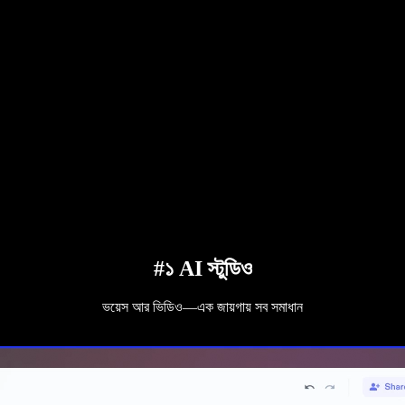
#১ AI স্টুডিও
ভয়েস আর ভিডিও—এক জায়গায় সব সমাধান